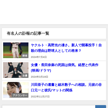
有名人の訃報の記事一覧
ヤクルト・高野光の凄さ。新人で開幕投手！自
殺の理由は野球人としての将来？
野球
2024年7月4日
女優・長田奈麻の死因は病気。経歴と代表作
(映画/ドラマ)
女優
2024年3月19日
川田亜子の遺書と細木数子への相談。元彼の谷
口元一と彼氏/マットの関係
アナウンサー
2022年11月27日