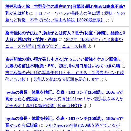
桜井和寿と嫁・吉野美佳の現在まで(目撃談)馴れ初めは略奪不倫?
乳がんはｶﾞｾ
に
トロフィーワイフの芸能人の例13選！意味・年の
差など特徴・不幸ではない理由も解説【2020最新版】
より
桑田佳祐の子供は？原由子とは何人？息子(祐宜・洋輔)。結婚と3
人目と甥(名前・学校・画像)
に
1982年（昭和57年）の出来事や
ニュースを解説 | 懐古ブログ｜ニュース特集
より
吉井和哉の若い頃が美しすぎる(かっこいい最強イケメン画像)。
元嫁の名前は不明(顔・FB)。加古川や河口湖はいわくつきの噂
に
吉井和哉の若い頃の写真年代順・美しすぎる！？過去のバンド時
代とも比較！ | 芸能人の気になる話題を紹介します
より
hydeの身長・体重を検証。公表・161センチ(156説)。180cmで
高かったら伝説級
に
hydeの身長は161cm！サバ読み説を本人が
完全否定！真相を徹底調査 | Secret NOTE
より
hydeの身長・体重を検証。公表・161センチ(156説)。180cmで
高かったら伝説級
に
ラルクhydeの年齢は50歳を過ぎているが