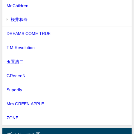
Mr.Children
桜井和寿
DREAMS COME TRUE
T.M.Revolution
玉置浩二
GReeeeN
Superfly
Mrs.GREEN APPLE
ZONE