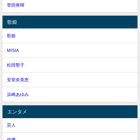
菅田将暉
歌姫
歌姫
MISIA
松田聖子
安室奈美恵
浜崎あゆみ
エンタメ
芸人
俳優