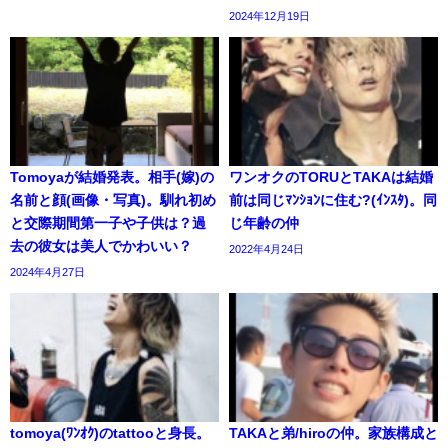
2024年12月19日
Tomoyaが結婚発表。相手(嫁)の
ワンオクのTORUとTAKAは結婚
名前と顔(画像・写真)。馴れ初め
前は同じﾏﾝｼｮﾝに住む?(ｲﾝｽﾀ)。同
と交際期間第一子や子供は？過
じ年齢の仲
去の彼女は美人でかわいい？
2022年4月24日
2024年4月27日
tomoya(ﾜﾝｵｸ)のtattooと身長。
TAKAと弟/hiroの仲。家族構成と