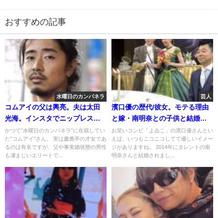
おすすめの記事
水曜日のカンパネラ
芸人
コムアイの父は輿亮。夫は太田
濱口優の歴代/彼女。モテる理由
光海。インスタでニップレスを
と嫁・南明奈との子供と結婚生
アップで炎上
活。離婚の噂は?
かつて”水曜日のカンパネラ”に在籍してい
お笑いコンビ「よゐこ」の濱口優さんとい
た”コムアイ”さん。 実は慶應卒の才女であ
えば、いつもニコニコしてて優しいイメー
るのは有名ですが、父や事実婚状態の男性
ジがありますね。 2014年にタレントの南
も凄まじいエリートで...
明奈さんと結婚されまし...