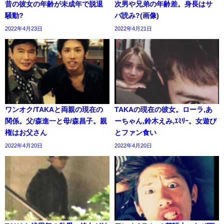
昔の彼女の年齢が未成年で脱退
次男や兄弟の年齢差。身長はサ
騒動?
バ読み?(画像)
2022年4月23日
2022年4月21日
ワンオク/TAKAと両親の現在の
TAKAの現在の彼女。ローラ,あ
関係。父/森進一と母/森昌子。親
ーちゃん,鈴木えみ,ｴﾐﾘｰ。女遊び
権はお父さん
とファン食い
2022年4月20日
2022年4月20日