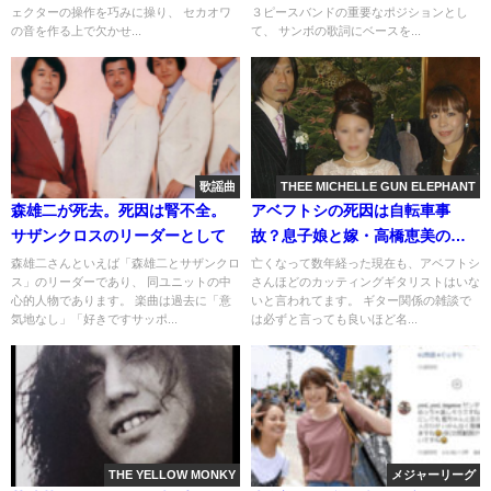
ェクターの操作を巧みに操り、 セカオワ
３ピースバンドの重要なポジションとし
の音を作る上で欠かせ...
て、 サンボの歌詞にベースを...
歌謡曲
THEE MICHELLE GUN ELEPHANT
森雄二が死去。死因は腎不全。
アベフトシの死因は自転車事
サザンクロスのリーダーとして
故？息子娘と嫁・高橋恵美の現
在。hideとの関係
森雄二さんといえば「森雄二とサザンクロ
亡くなって数年経った現在も、アベフトシ
ス」のリーダーであり、 同ユニットの中
さんほどのカッティングギタリストはいな
心的人物であります。 楽曲は過去に「意
いと言われてます。 ギター関係の雑談で
気地なし」「好きですサッポ...
は必ずと言っても良いほど名...
THE YELLOW MONKY
メジャーリーグ