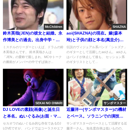
Mr.Children
SHAZNA
鈴木英哉(JEN)の彼女と結婚。永
aoi(SHAZNA)の現在。嫁(森本
作博美との過去。出身中学・高
玲)と子供の顔と本名(萬圭介)。
校
大学講師と再結成(有吉反省会・
ミスチルのリーダーといえば、ドラムの鈴
伝説のヴィジュアル系バンド「シャズナ」
木英哉さんです。 鈴木英哉さんは
のギターとして活躍したaoiさん。 aoiさん
動画)。すっぴんは？(画像)
「JEN」の愛称で親しまれ、MCやトーク
はバンドが休止して後も、 セッション系
の腕前がメンバーの中でずば抜け...
のギタリストとして...
SEKAI NO OWARI
サンボマスター
DJ LOVEの素顔(画像)と誕生日
近藤洋一(サンボマスター)の機材
と本名。ぬいぐるみ(お面・マス
とベース。ソラニンでの演技。
ク)の販売店舗と取り方。太っ
彼女、嫁(結婚)、子供は？
セカオワのぬいぐるみ的な存在であるDJ
サンボマスターのベースとして活躍する近
LOVEですが、 バンドではコーラスやエフ
藤洋一さん。 知名度自体は低いものの、
た？