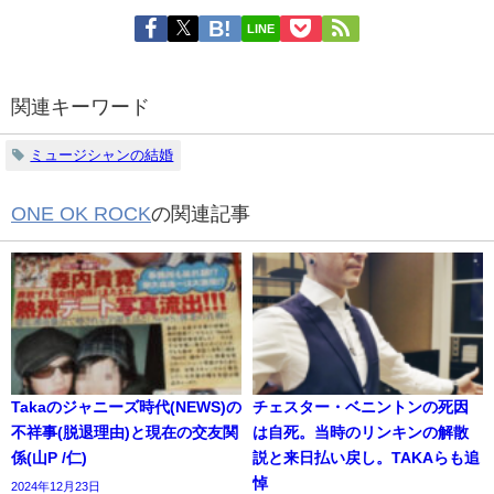
LINE
関連キーワード
ミュージシャンの結婚
ONE OK ROCK
の関連記事
Takaのジャニーズ時代(NEWS)の
チェスター・ベニントンの死因
不祥事(脱退理由)と現在の交友関
は自死。当時のリンキンの解散
係(山P /仁)
説と来日払い戻し。TAKAらも追
悼
2024年12月23日