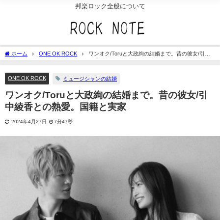
邦楽ロック全般について
ホーム
ONE OK ROCK
ワンオク/Toruと大政絢の結婚まで。昔の彼女/引中
綾香との熱愛。国籍と実家
ONE OK ROCK
ミュージシャンの結婚
ワンオク/Toruと大政絢の結婚まで。昔の彼女/引
中綾香との熱愛。国籍と実家
2024年4月27日
7分47秒