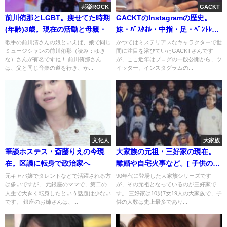
邦楽ROCK
GACKT
前川侑那とLGBT。痩せてた時期
GACKTのInstagramの歴史。
(年齢)3歳。現在の活動と母親・
妹・ﾊﾞｽﾀｵﾙ・中指・足・ﾍﾞﾝﾄﾚｰ
(画像)
歌手の前川清さんの娘といえば、娘で同じ
かつてはミステリアスなキャラクターで世
ミュージシャンの前川侑那（読み：ゆき
間に注目を浴びていたGACKTさんです
な）さんが有名ですね！ 前川侑那さん
が、ここ近年はブログの一般公開から、ツ
は、父と同じ音楽の道を行き、か...
イッター、インスタグラムの...
文化人
大家族
筆談ホステス・斎藤りえの今現
大家族の元祖・三好家の現在。
在。区議に転身で政治家へ
離婚や自宅火事など。[ 子供の人
数最多]
元キャバ嬢でタレントなどで活躍される方
90年代に登場した大家族シリーズです
は多いですが、 元銀座のママで、第二の
が、その元祖となっているのが三好家で
人生で大きく転身したという話題は少ない
す。 三好家は10男7女19人の大家族で、子
です。 銀座のお姉さんは、...
供の人数は史上最多であり...