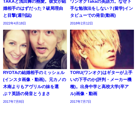
TAKAと浅田舞の熱愛。彼女が結
ワンオクTakaの英語力。なぜ下
婚相手のはずだった？破局理由
手な勉強法をしない？(留学)イン
と目撃(週刊誌)
タビューでの発音(動画)
2022年4月18日
2018年2月12日
RYOTAの結婚相手のミッシェル
TORU(ワンオク)はギターが上手
(インスタ画像・動画)。元カノの
いの下手のか(評判・メーカー機
木南よりもアヴリルの妹を選
種)。出身中学と高校大学(卒ア
ぶ？英語の発音とうまさ
ル)画像・動画
2017年7月8日
2017年7月7日