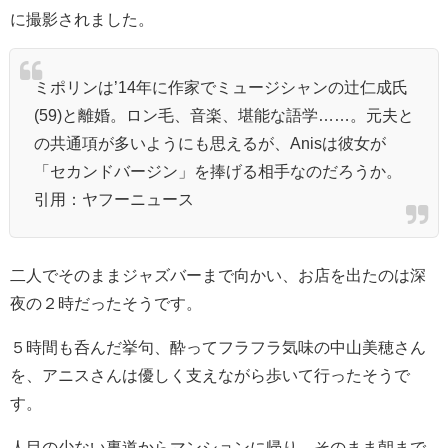
に撮影されました。
ミポリンは’14年に作家でミュージシャンの
辻仁成
氏
(59)と離婚。ロン毛、音楽、堪能な語学……。元夫と
の共通項が多いようにも思えるが、Anisは彼女が
「
セカンドバージン
」を捧げる相手なのだろうか。
引用：ヤフーニュース
二人でそのままジャズバーまで向かい、お店を出たのは深
夜の２時だったそうです。
５時間も呑んだ挙句、酔ってフラフラ気味の中山美穂さん
を、アニスさんは優しく支えながら歩いて行ったそうで
す。
人目の少ない裏道からマンションに帰り、そのまま朝まで