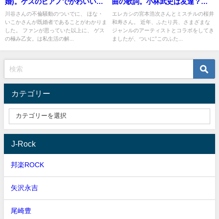
婚)。ゲスのピアノでかわいいイ
曲の歌詞。小林武史は友達？尊
メージ保持(画像・動画)
敬？憧れ？
川谷さんの不倫騒動のついでに、 ほな・
エレカシの宮本浩次さんとミスチルの桜井
いこかさんが既婚者であることがわかりま
和寿さん。 近年、ふたり共、さまざまな
した。 ファンが思っていた以上に、 ゲス
ジャンルのアーティストとコラボをしてき
の極み乙女。は私生活の解...
ましたが、ついに”このふた...
カテゴリー
J-Rock
邦楽ROCK
矢沢永吉
尾崎豊