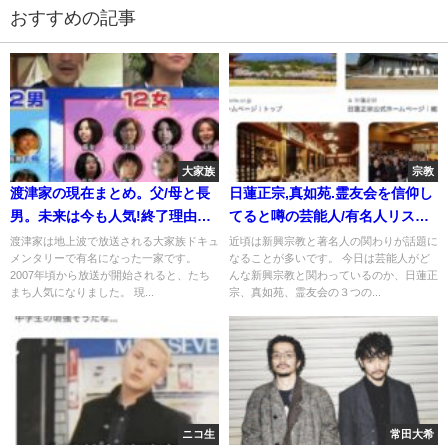
おすすめの記事
大家族
宗教
渡津家の現在まとめ。父/母と長
日蓮正宗,真如苑.霊友会を信仰し
男。未来は今も人気!終了理由に
てると噂の芸能人/有名人リス
逮捕や離婚説
ト。木村拓哉は嘘？
渡津家は地上波で放送される大家族ドキュ
近頃は新興宗教と著名人の関わりが話題に
メンタリーで有名になった一家です。
なることが多いです。 今日は芸能人がど
2007年頃から放送が開始されると、たち
んな新興宗教と関わっているのか、日蓮正
まち人気になりました。 現...
宗、真如苑、霊友会の３つの...
ニコ生
常田大希