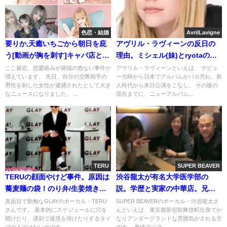
色恋・結婚
AvrilLavigne
要りか,天癒いちごから朝日を庇
アヴリル・ラヴィーンの反日の
う[動画が胸を刺す]キャバ店と年
理由。ミシェル(妹)とryotaの結
齢詐称
婚にインスタで祝福。年齢・・
ここ最近、恋愛絡みが発端の危ない事件が
アヴリル・ラヴィーンといえば、 デビュ
増えています。 先日、自分の交際相手の
ー当時から日本でアルバムがバカ売れ、新
老けてる？
男性を刺した女性が逮捕されたとして大き
人時代から来日公演をこなし、 その後の
なニュースになりました。 ...
現在までに、ニューアルバム...
TERU
SUPER BEAVER
TERUの顔面やけど事件。原因は
渋谷龍太が有名大学医学部の
蕎麦麺の袋！のり弁/生姜焼きの
説。学歴と実家の中華店。兄は
料理おじさん[画像]
身長一緒で似てる？
真面目で勤勉なGLAYのボーカル・TERU
SUPER BEAVERのボーカル・渋谷龍太さ
さんです。 基本的にスケジュールに穴を
んといえば、東京都新宿歌舞伎町出身でか
開けたり、遅刻で迷惑を掛けたりするタイ
なりアンダーグランドな雰囲気がされる方