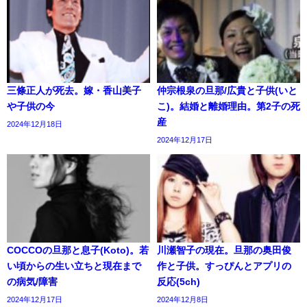
三條正人が死去。嫁・香山美子
仲宗根泉の旦那/広貴と子供(いと
や子供の今
こ)。結婚と離婚理由。第2子の死
産
2024年12月18日
2024年12月17日
COCCOの旦那と息子(Koto)。若
川瀬智子の現在。旦那の奥田俊
い頃からの生い立ちと現在まで
作と子供。すっぴんとアプリの
の病気/障害
反応(5ch)
2024年12月17日
2024年12月8日