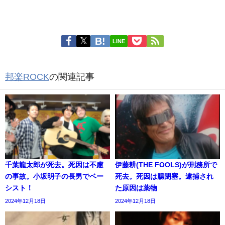
LINE
邦楽ROCK
の関連記事
千葉龍太郎が死去。死因は不慮
伊藤耕(THE FOOLS)が刑務所で
の事故。小坂明子の長男でベー
死去。死因は腸閉塞。逮捕され
シスト！
た原因は薬物
2024年12月18日
2024年12月18日