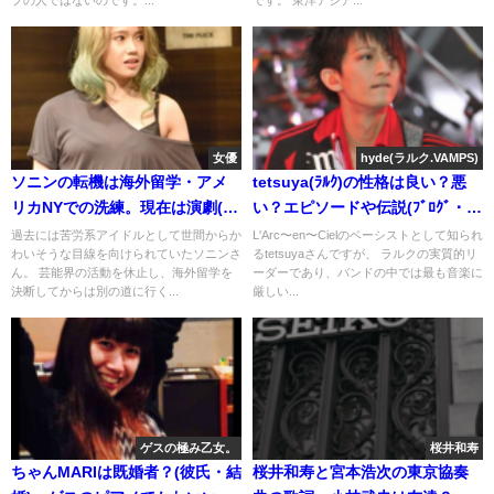
プの人ではないのです。...
です。 東洋アジア...
女優
hyde(ラルク.VAMPS)
ソニンの転機は海外留学・アメ
tetsuya(ﾗﾙｸ)の性格は良い？悪
リカNYでの洗練。現在は演劇(ﾐｭ
い？エピソードや伝説(ﾌﾞﾛｸﾞ・ｲﾝ
ｰｼﾞｶﾙ)で活躍
ｽﾀ)
過去には苦労系アイドルとして世間からか
L'Arc〜en〜Cielのベーシストとして知られ
わいそうな目線を向けられていたソニンさ
るtetsuyaさんですが、 ラルクの実質的リ
ん。 芸能界の活動を休止し、海外留学を
ーダーであり、バンドの中では最も音楽に
決断してからは別の道に行く...
厳しい...
ゲスの極み乙女。
桜井和寿
ちゃんMARIは既婚者？(彼氏・結
桜井和寿と宮本浩次の東京協奏