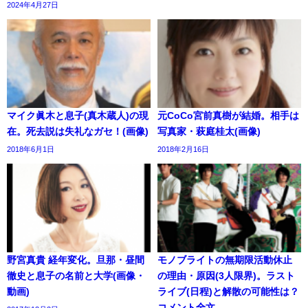
2024年4月27日
マイク眞木と息子(真木蔵人)の現
元CoCo宮前真樹が結婚。相手は
在。死去説は失礼なガセ！(画像)
写真家・萩庭桂太(画像)
2018年6月1日
2018年2月16日
野宮真貴 経年変化。旦那・昼間
モノブライトの無期限活動休止
徹史と息子の名前と大学(画像・
の理由・原因(3人限界)。ラスト
動画)
ライブ(日程)と解散の可能性は？
コメント全文