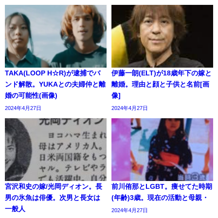
TAKA(LOOP H☆R)が逮捕でバ
伊藤一朗(ELT)が18歳年下の嫁と
ンド解散。YUKAとの夫婦仲と離
離婚。理由と顔と子供と名前[画
婚の可能性(画像)
像]
2024年4月27日
2024年4月27日
宮沢和史の嫁/光岡ディオン。長
前川侑那とLGBT。痩せてた時期
男の氷魚は俳優。次男と長女は
(年齢)3歳。現在の活動と母親・
一般人
2024年4月27日