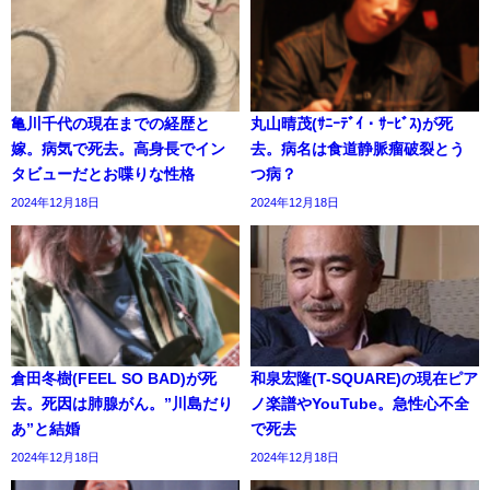
亀川千代の現在までの経歴と
丸山晴茂(ｻﾆｰﾃﾞｲ・ｻｰﾋﾞｽ)が死
嫁。病気で死去。高身長でイン
去。病名は食道静脈瘤破裂とう
タビューだとお喋りな性格
つ病？
2024年12月18日
2024年12月18日
倉田冬樹(FEEL SO BAD)が死
和泉宏隆(T-SQUARE)の現在ピア
去。死因は肺腺がん。”川島だり
ノ楽譜やYouTube。急性心不全
あ”と結婚
で死去
2024年12月18日
2024年12月18日