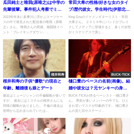
瓜田純士と唯我(原唯之)は中学の
常田大希の性格/好きな女のタイ
先輩後輩。事件犯人考察でミク
プ/歴代彼女。学生時代(伊那北高
パパやみやび説否定
校)からｶｯｺｲｲ(卒ｱﾙ)
2023年年末に多摩川に浮かぶスーツケー
King Gnuのイケメンギターリスト・常田
スの中で発見された配信者の唯我（原唯
大希さん。 ２０１９年にバンドがブレイ
之）さん。 唯我さんの死後、格闘技イベ
クしてメディアに登場すると、多くの女性
ント「ブレイキングダウン」...
がミステリアスで美し...
桜井和寿
BUCK-TICK
桜井和寿の子供"優歌"の現在と
樋口豊のベースの名前(画像)。結
年齢。離婚後も娘とデート
婚や彼女は？元ヤンキーの身
長。ブログはどこ？
最近はミュージシャンの不倫騒動が多いで
BUCK-TICKが誇るベーシスト・樋口豊さ
すが、 過去にはミスチルの桜井さんにも
ん。 男前が多いメンバーの中でも、ひと
同様の騒動がありました。 不倫の過去は
きわ甘いマスクが印象的です。 樋口豊さ
世間から忘れ去られていたは...
んの見た目やステージ...