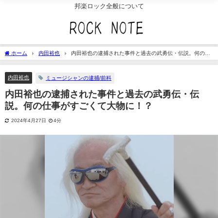
邦楽ロック全般について
ホーム
内田裕也
内田裕也の逮捕された事件と過去の武勇伝・伝説。何の仕
事がすごくて大物に！？
内田裕也
ミュージシャンの逮捕/前科
内田裕也の逮捕された事件と過去の武勇伝・伝
説。何の仕事がすごくて大物に！？
2024年4月27日
4分