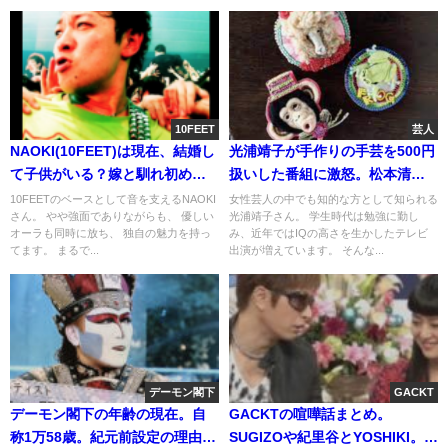
10FEET
芸人
NAOKI(10FEET)は現在、結婚し
光浦靖子が手作りの手芸を500円
て子供がいる？嫁と馴れ初め。
扱いした番組に激怒。松本清張
髪型とベースの機種
と本
10FEETのベースとして音を支えるNAOKI
女性芸人の中でも知的な方として知られる
さん。 やや強面でありながらも、 優しい
光浦靖子さん。 学生時代は勉強に勤し
オーラも同時に放ち、 独自の魅力を持っ
み、近年ではIQの高さを生かしたテレビ
てます。 まるで...
出演が増えています。 そんな...
デーモン閣下
GACKT
デーモン閣下の年齢の現在。自
GACKTの喧嘩話まとめ。
称1万58歳。紀元前設定の理由。
SUGIZOや紀里谷とYOSHIKI。