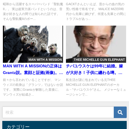
姉は何歳年上?
Zeebraは都市伝説
昭和から活躍するスーパーバンド「聖飢魔
GACKTさんといえば、昔からの血の気の
II」。 実は超実力派バンドというのは、音
荒い性格で有名です。 MALICE MIZER時
楽が好きな人の間では知られた話です。
代から先輩に媚びず、何度も先輩との間に
そんな聖飢魔IIのボー...
トラブルがあっ...
MAN WITH A MISSION
THEE MICHELLE GUN ELEPHANT
MAN WITH A MISSIONの正体は
チバユウスケは99年に結婚。嫁
Grantz説。素顔と証拠(画像)。タ
が大好き！子供に纏わる噂。甲
ナカ・リブ・モニカ・カミカ
本ヒロト流！
前々から言われていることですが、 マン
私生活が謎に包まれている元THEE
ウィズの前身は「グランツ」ではないか説
MICHELLE GUN ELEPHANTのボーカ
ゼ・ジョニー
です。 実際にGrantzが解散した直後に、
ル・”チバユウスケ”さん。 メジャーなミュ
マンウィズが結成さ...
ージシャンで...
カテゴリー