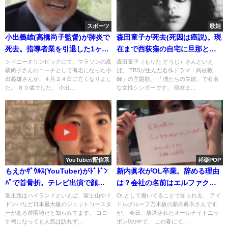
スポーツ
歌姫
小出義雄(高橋尚子監督)が肺炎で
森田童子が死去(死因は癌説)。現
死去。指導者業を引退した1ヶ月
在まで西荻窪の自宅に旦那と子
後
供と？素顔と激やせ
シドニーオリンピックにて、マラソンの高
森田童子（もりた どうじ）さんといえ
橋尚子さんのコーチとして有名になった小
ば、 TBSが生んだ名作ドラマ「高校教
出義雄さんが、４月２４日に亡くなりまし
師」の主題歌、 「僕たちの失敗」で有名
た。 ８０歳でした。 小出...
な女性シンガーです。 現在ま...
YouTuber/配信系
邦楽POP
もえかｻﾞｳﾙｽ(YouTuber)がﾄﾞﾄﾞﾝ
新内眞衣がOL卒業。辞める理由
ﾊﾟで首骨折。テレビ出演で顔可
は？会社の名前はエルファクト
愛い!insta/Twitter
リー説(本当に働いてた？)
富士急はハイランドといえば、富士山やド
OLとして働いてることで知られる、 アイ
ドンパなど日本最大級のジェットコースタ
ドルグループ乃木坂の新内眞衣さんです
ーがある遊園地だと知られてます。 コロ
が、 今日、放送されたオールナイトニッ
ナ禍になっても人気は訪れず...
ポン0の中で、 この春にて...