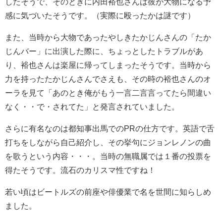
したそうで、そのときに内田裕也さんは彼が大物になる予
感に気づいたそうです。（実際に殴ったかは謎です）
また、当時から大物であったやしきたかじんさんの「たか
じんバー」に出演した際に、ちょっとしたトラブルがあ
り、裕也さんは楽屋に帰ってしまったそうです。当時から
力を持ったたかじんさんでさえも、その時の裕也さんのオ
ーラを見て「あのとき俺がもう一言二言言ってたら間違い
なく・・で・されてた」と発言されていました。
さらに有名なのは都知事出馬でのPRの仕方です。英語で舌
打ちをしながら自己紹介し、その挙句にジョンレノンの曲
を歌うという内容・・・。当時の無職属では１番の投票を
得たそうです。流石のカリスマ性ですね！
若い頃はビートルズの前座や俳優業で名を世間に知らしめ
ました。