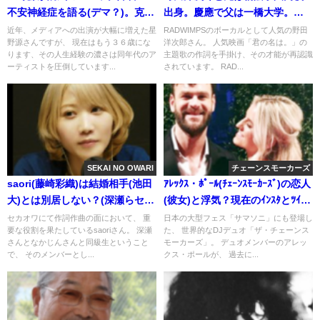
不安神経症を語る(デマ？)。克服
出身。慶應で父は一橋大学。実
するまで何年間？現在と原因の
家は世田谷の金持ち
近年、メディアへの出演が大幅に増えた星
RADWIMPSのボーカルとして人気の野田
野源さんですが、 現在はもう３６歳にな
洋次郎さん。 人気映画「君の名は。」の
いじめ(情熱大陸・動画)
ります、その人生経験の濃さは同年代のア
主題歌の作詞を手掛け、その才能が再認識
ーティストを圧倒しています...
されています。 RAD...
SEKAI NO OWARI
チェーンスモーカーズ
saori(藤崎彩織)は結婚相手(池田
ｱﾚｯｸｽ・ﾎﾟｰﾙ(ﾁｪｰﾝｽﾓｰｶｰｽﾞ)の恋人
大)とは別居しない？(深瀬らセカ
(彼女)と浮気？現在のｲﾝｽﾀとﾂｲｯﾀ
オワハウス)。妊娠中と小説(ふた
ｰ(画像・動画)
セカオワにて作詞作曲の面において、 重
日本の大型フェス「サマソニ」にも登場し
要な役割を果たしているsaoriさん。 深瀬
た、 世界的なDJデュオ「ザ・チェーンス
ご)
さんとなかじんさんと同級生ということ
モーカーズ」。 デュオメンバーのアレッ
で、 そのメンバーとし...
クス・ポールが、 過去に...