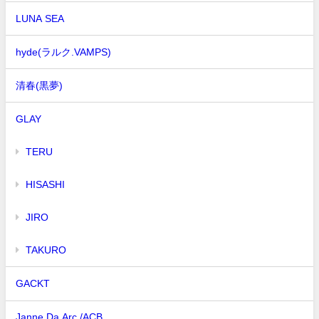
LUNA SEA
hyde(ラルク.VAMPS)
清春(黒夢)
GLAY
TERU
HISASHI
JIRO
TAKURO
GACKT
Janne Da Arc /ACB