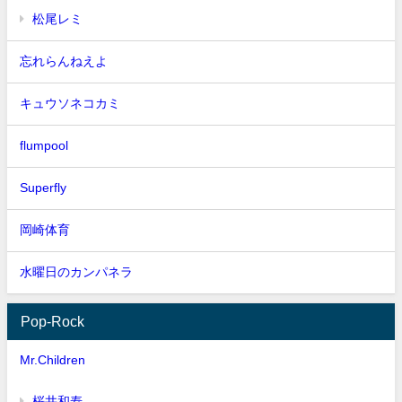
松尾レミ
忘れらんねえよ
キュウソネコカミ
flumpool
Superfly
岡崎体育
水曜日のカンパネラ
Pop-Rock
Mr.Children
桜井和寿