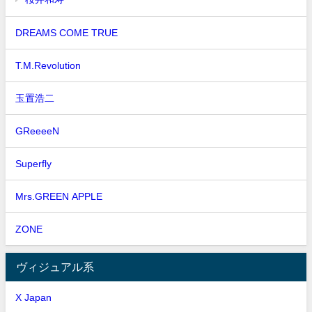
DREAMS COME TRUE
T.M.Revolution
玉置浩二
GReeeeN
Superfly
Mrs.GREEN APPLE
ZONE
ヴィジュアル系
X Japan