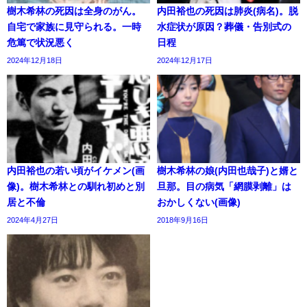
樹木希林の死因は全身のがん。
内田裕也の死因は肺炎(病名)。脱
自宅で家族に見守られる。一時
水症状が原因？葬儀・告別式の
危篤で状況悪く
日程
2024年12月18日
2024年12月17日
内田裕也の若い頃がイケメン(画
樹木希林の娘(内田也哉子)と婿と
像)。樹木希林との馴れ初めと別
旦那。目の病気「網膜剥離」は
居と不倫
おかしくない(画像)
2024年4月27日
2018年9月16日