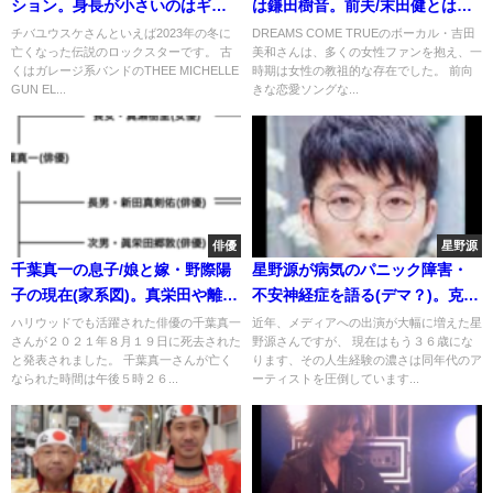
ション。身長が小さいのはギタ
は鎌田樹音。前夫/末田健とは死
ー(グレッチ)のせい？
別。子供はいない
チバユウスケさんといえば2023年の冬に
DREAMS COME TRUEのボーカル・吉田
亡くなった伝説のロックスターです。 古
美和さんは、多くの女性ファンを抱え、一
くはガレージ系バンドのTHEE MICHELLE
時期は女性の教祖的な存在でした。 前向
GUN EL...
きな恋愛ソングな...
俳優
星野源
千葉真一の息子/娘と嫁・野際陽
星野源が病気のパニック障害・
子の現在(家系図)。真栄田や離婚
不安神経症を語る(デマ？)。克服
や子供何人?
するまで何年間？現在と原因の
ハリウッドでも活躍された俳優の千葉真一
近年、メディアへの出演が大幅に増えた星
さんが２０２１年８月１９日に死去された
野源さんですが、 現在はもう３６歳にな
いじめ(情熱大陸・動画)
と発表されました。 千葉真一さんが亡く
ります、その人生経験の濃さは同年代のア
なられた時間は午後５時２６...
ーティストを圧倒しています...