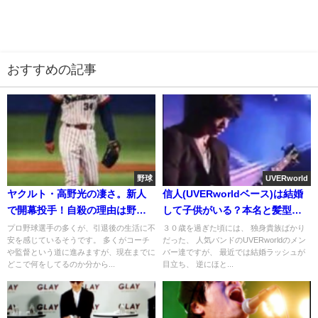
おすすめの記事
野球
UVERworld
ヤクルト・高野光の凄さ。新人
信人(UVERworldベース)は結婚
で開幕投手！自殺の理由は野球
して子供がいる？本名と髪型を
人としての将来？
青髪にした感想(画像)
プロ野球選手の多くが、引退後の生活に不
３０歳を過ぎた頃には、 独身貴族ばかり
安を感じているそうです。 多くがコーチ
だった、 人気バンドのUVERworldのメン
や監督という道に進みますが、現在までに
バー達ですが、 最近では結婚ラッシュが
どこで何をしてるのか分から...
目立ち、 逆にほと...