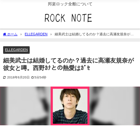
邦楽ロック全般について
ホーム
ELLEGARDEN
細美武士は結婚してるのか？過去に高瀬友規奈が彼
女と噂。西野ｶﾅとの熱愛はｶﾞｾ
ELLEGARDEN
細美武士は結婚してるのか？過去に高瀬友規奈が
彼女と噂。西野ｶﾅとの熱愛はｶﾞｾ
2018年6月20日
5分54秒