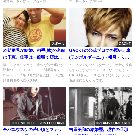
菊地英二さんはブログを更新...
木下百花さんは2017年...
スポーツ
GACKT
本間朋晃が結婚。相手(嫁)の名前
GACKTの公式ブログの歴史。車
は千恵。仕事は一般職で顔は美
(ランボルギーニ..)・祖母・りょ
人！(画像)
う
濃いキャラクターと、 豪快な試合運びが
インスタでもツイッターでも、奇抜な投稿
評判の、 プロレスラー・本間朋晃さん。
をするとすぐにニュースになってしまう
昨年２０１７年３月の試合には、 中心性
GACKTさん。 SNSだけでなくて、ブログ
頚髄損傷の大怪我を負い、...
も話題になりがちです。...
THEE MICHELLE GUN ELEPHANT
DREAMS COME TRUE
チバユウスケの若い頃とファッ
吉田美和の結婚歴。現在の旦那