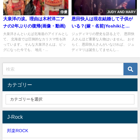
俳優
JUDY AND MARY
大泉洋の涙。理由は木村洋二ア
恩田快人は現在結婚して子供が
ナの2年ぶりの復帰(画像・動画)
いる？(嫁・名前)Yoshikiと
TAKUYA。作曲ベースの活動で
大泉洋さんといえば北海道のアイドルとし
ジュディマリの歴史を語る上で、 恩田快
て、 北海道では圧倒的なカリスマ性を誇
人さんほど重要な人物はいません。 おそ
自宅は？( 画像・動画)
っています。 そんな大泉洋さんは、ビッ
らく、恩田快人さんがいなければ、 ジュ
グになった今でも、 地元・...
ディマリは誕生してませんし...
カテゴリー
J-Rock
邦楽ROCK