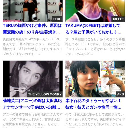
TERU
10FEET
TERUの顔面やけど事件。原因は
TAKUMA(10FEET)は結婚して
蕎麦麺の袋！のり弁/生姜焼きの
る？嫁と子供がいておかしくな
料理おじさん[画像]
い年齢。曲から辿る過去の歴代
真面目で勤勉なGLAYのボーカル・TERU
フェスを勤勉にこなし、多くのファンを獲
さんです。 基本的にスケジュールに穴を
得してる10FEETですが、 彼らほど国内で
の彼女像(画像)
開けたり、遅刻で迷惑を掛けたりするタイ
「ライブバンド」と呼ばれることは少ない
プの人ではないのです。...
です。 そんな10F...
THE YELLOW MONKY
AKB
菊地英二(アニー)の嫁は太田真紀
木下百花のタトゥーがやばい！
アナウンサーで子供はいる(離婚
彼女・彼氏とガンや性同一性障
は？)。短髪もかっこいい説
害の噂[画像]
アニーの愛称で知られる菊地英二さんです
今でhは破天荒な歌手として認知されてい
が、 兄のエマさんと同様に、吉井さんほ
る木下百花さんですが、実は彼女がアイド
ど世間的知名度はありません。 しかし、
ルだったことはあまり知られていません。