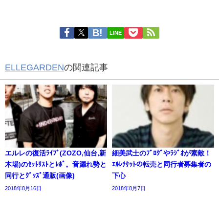
LINE
ELLEGARDEN
の関連記事
エルレの復活ﾗｲﾌﾞ(ZOZO,仙台,新
細美武士のﾌﾞﾛｸﾞやﾗｼﾞｵが素敵！
木場)のｾｯﾄﾘｽﾄとﾚﾎﾟ。音漏れ勢と
ｴﾙﾚﾁｹｯﾄの転売と同行者募集者の
同行とｸﾞｯｽﾞ通販(画像)
下心
2018年8月16日
2018年8月7日