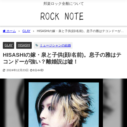
邦楽ロック全般について
ホーム
GLAY
HISASHIの嫁・泉と子供(顔/名前)。息子の雅はテコンドーが強
い？離婚説は嘘！
GLAY
HISASHI
ミュージシャンの結婚
HISASHIの嫁・泉と子供(顔/名前)。息子の雅はテ
コンドーが強い？離婚説は嘘！
2024年12月23日
8分44秒