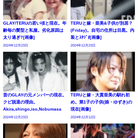
GLAY/TERUの若い頃と現在。年
TERUと嫁・亜美&子供が別居？
齢毎の髪型と私服。劣化原因は
(Friday)。自宅の住所は目黒。内
太り過ぎ?[画像]
装とｽﾀｼﾞｵ[画像]
2024年12月23日
2024年12月23日
昔のGLAYの元メンバーの現在。
TERUと嫁・大貫亜美の馴れ初
クビ脱退の理由。
め。第1子の子供(娘・ゆずき)の
Akira,shingo,iso,Nobumasa
現在[画像]
2024年12月23日
2024年12月12日