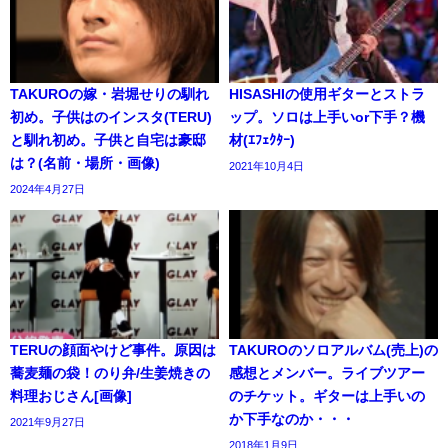
TAKUROの嫁・岩堀せりの馴れ
HISASHIの使用ギターとストラ
初め。子供はのインスタ(TERU)
ップ。ソロは上手いor下手？機
と馴れ初め。子供と自宅は豪邸
材(ｴﾌｪｸﾀｰ)
は？(名前・場所・画像)
2021年10月4日
2024年4月27日
TERUの顔面やけど事件。原因は
TAKUROのソロアルバム(売上)の
蕎麦麺の袋！のり弁/生姜焼きの
感想とメンバー。ライブツアー
料理おじさん[画像]
のチケット。ギターは上手いの
か下手なのか・・・
2021年9月27日
2018年1月9日