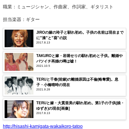
職業：ミュージシャン、作曲家、作詞家、ギタリスト
担当楽器：ギター
JIROの嫁の玲子と馴れ初め。子供の名前は現在まで
に”湊”と”葵”の説
2017.8.13
TAKUROと嫁・岩堀せりの馴れ初めと子供。離婚や
バツイチ再婚の噂は嘘！
2021.10.5
TERUと千春(前嫁)の離婚原因は不倫(略奪愛)。息
子・小橋晴時の現在
2021.9.28
TERUと嫁・大貫亜美の馴れ初め。第1子の子供(娘・
ゆずき)の現在[画像]
2017.8.13
http://hisashi-kamigata-wakaikoro-tatoo