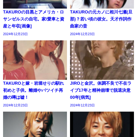
TAKUROの目黒とアメリカ・ロ
TAKUROの元カノに相川七瀬(旦
サンゼルスの自宅。家/愛車と資
那)？若い頃の彼女。天才作詞作
産と年収[画像]
曲家の昔
2024年12月23日
2024年12月23日
TAKUROと嫁・岩堀せりの馴れ
JIROと金沢。体調不良で不在ラ
初めと子供。離婚やバツイチ再
イブ17年と精神崩壊で脱退決意
婚の噂は嘘！
00年[病気]
2024年12月23日
2024年12月23日