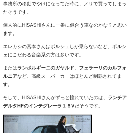
事務所の移動でやけになってた時に、ノリで買ってしまっ
たそうです。
個人的にHISASHIさんに一番に似合う車なのかな？と思い
ます。
エレカシの宮本さんはポルシェしか乗らないなど、ポルシ
ェにこだわる音楽系の方は多いです。
または
ランボルギーニのガヤルド
、
フェラーリのカルフォ
ルニア
など、高級スーパーカーはほとんど制覇されてま
す。
そして、HISASHIさんがずっと憧れていたのは、
ランチア
デルタHFのインテグレーラ１６V
だそうです。