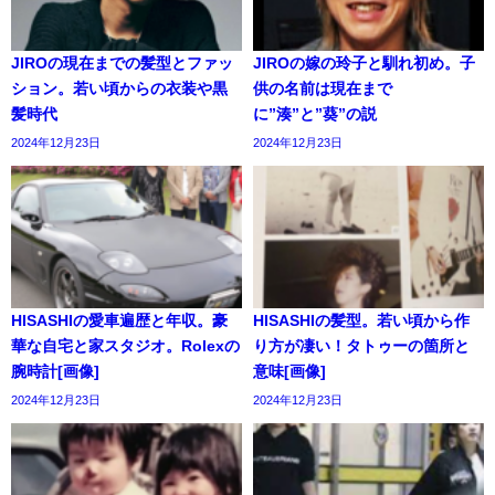
JIROの現在までの髪型とファッ
JIROの嫁の玲子と馴れ初め。子
ション。若い頃からの衣装や黒
供の名前は現在まで
髪時代
に”湊”と”葵”の説
2024年12月23日
2024年12月23日
HISASHIの愛車遍歴と年収。豪
HISASHIの髪型。若い頃から作
華な自宅と家スタジオ。Rolexの
り方が凄い！タトゥーの箇所と
腕時計[画像]
意味[画像]
2024年12月23日
2024年12月23日