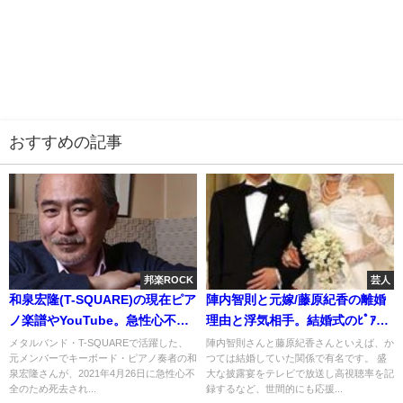
おすすめの記事
邦楽ROCK
芸人
和泉宏隆(T-SQUARE)の現在ピア
陣内智則と元嫁/藤原紀香の離婚
ノ楽譜やYouTube。急性心不全
理由と浮気相手。結婚式のﾋﾟｱﾉ
で死去
とｷｳｲ
メタルバンド・T-SQUAREで活躍した、
陣内智則さんと藤原紀香さんといえば、か
元メンバーでキーボード・ピアノ奏者の和
つては結婚していた関係で有名です。 盛
泉宏隆さんが、2021年4月26日に急性心不
大な披露宴をテレビで放送し高視聴率を記
全のため死去され...
録するなど、世間的にも応援...