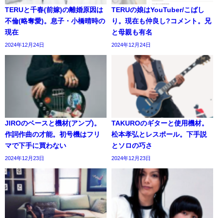
TERUと千春(前嫁)の離婚原因は
TERUの娘はYouTuber/こばし
不倫(略奪愛)。息子・小橋晴時の
り。現在も仲良し?コメント。兄
現在
と母親も有名
2024年12月24日
2024年12月24日
JIROのベースと機材(アンプ)。
TAKUROのギターと使用機材。
作詞作曲の才能。初号機はフリ
松本孝弘とレスポール。下手説
マで下手に買わない
とソロの巧さ
2024年12月23日
2024年12月23日