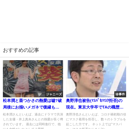
おすすめの記事
ジャニーズ
珍事件
松本潤と葵つかさの熱愛は嘘?破
奥野淳也被告(ﾏｽﾊﾟｾ/ﾏｽｸ拒否)の
局後にお揃いメガネで復縁も匂
現在。東京大学卒でTAの職歴。
わせ？
障害(ｱｽﾍﾟ)説は嘘?嫁と生年月日
松本潤さんといえば、過去にドラマで共演
奥野淳也さんといえば、コロナ禍初期の頃
した女優・井上真央さんとの熱愛が長く噂
にマスク着用を拒否し、数々のトラブルを
されています。 過去には同時進行で、他
起こした方です。 ネット上では”マスパ