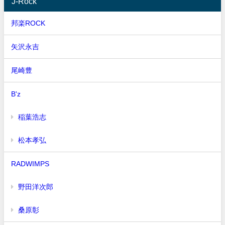
J-Rock
邦楽ROCK
矢沢永吉
尾崎豊
B'z
稲葉浩志
松本孝弘
RADWIMPS
野田洋次郎
桑原彰