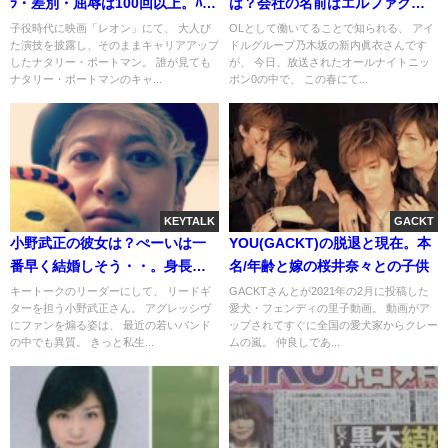
ﾗ・差別・屈辱は100回以上。ﾊﾘｳ
は？会社の名前はエルファクト
ｯﾄﾞの闇
リー説(本当に働いてた？)
子役時代に映画「レオン」にて、 大人び
OLとして働いてることで知られる、 アイ
た演技を披露し、そのままキャリアアップ
ドルグループ乃木坂の新内眞衣さんです
したナタリー・ポートマン。 誰が見ても
が、 今日、放送されたオールナイトニッ
ナタリー・ポートマンのキャ...
ポン0の中で、 この春にて...
KEYTALK
GACKT
小野武正の彼女は？ぺーいは一
YOU(GACKT)の脱退と現在。本
番早く結婚しそう・・。身長と
名/年齢と嫁の桜井奈々との子供
スタイル良しとリーダーシップ
キートークのリーダーにして、 リードギ
GACKTさんとが2021年の2月に投稿した
ターを担う小野武正さん。 アグレッシヴ
愛犬・フェンディの里子動画。 動画がア
(性格)
にファンを煽る姿は、 最近の若いバンド
ップされてすぐに全国の愛犬家からクレー
の中でも異質。 きっと私生...
ムの嵐。 仲良しであ...