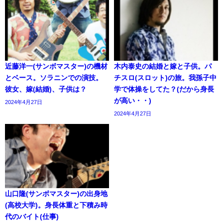
近藤洋一(サンボマスター)の機材
木内泰史の結婚と嫁と子供。パ
とベース。ソラニンでの演技。
チスロ(スロット)の旅。我孫子中
彼女、嫁(結婚)、子供は？
学で体操をしてた？(だから身長
が高い・・)
2024年4月27日
2024年4月27日
山口隆(サンボマスター)の出身地
(高校大学)。身長体重と下積み時
代のバイト(仕事)