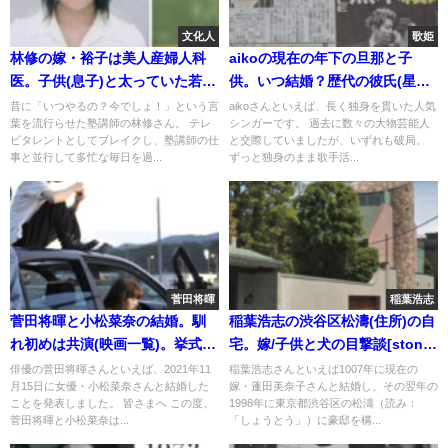
文化人
歌姫
林修の嫁・裕子は美人産婦人科
aikoの現在の年下の旦那と子
医。子供(息子)と太っていた若い
供。いつ結婚？歴代の彼氏(星野
頃
源や国分太一)
昔に「いつやるの？今でしょ！」という言
aikoさんといえば、長く独身を貫いた人気
葉を流行らせた塾講師の林修さん。 テレ
シンガーです。 過去に数々の大物芸能人
ビタレントとしてブレイクし、塾講師の仕
と交際していましたが、いずれも破局。
事と並行して多忙な毎日を過...
ずっと独身のまま歌手活...
菅田将暉
稲葉浩志
菅田将暉と小松菜奈の結婚。馴
稲葉浩志の渋谷区松濤(住所)の自
れ初めは共演(映画一覧)。挙式と
宅。嫁/子供と犬の目撃談[stone
子供
house画像]
俳優の菅田将暉さんといえば、2021年11
稲葉浩志さんといえば1007年に現在の
月15日に女優・小松菜奈さんと結婚した
嫁・蓬田美奈子さんと結婚し、その翌年の
ことを発表しました。 皆さまへ この度、
1998年に東京都渋谷区の松濤（読み：
菅田将暉と小松菜奈は...
「しょうとう」）に豪邸を構...