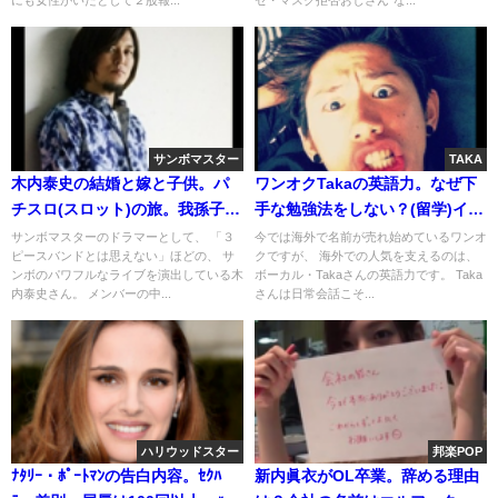
にも女性がいたとして２股報...
セ・マスク拒否おじさん”な...
サンボマスター
TAKA
木内泰史の結婚と嫁と子供。パ
ワンオクTakaの英語力。なぜ下
チスロ(スロット)の旅。我孫子中
手な勉強法をしない？(留学)イン
学で体操をしてた？(だから身長
タビューでの発音(動画)
サンボマスターのドラマーとして、 「３
今では海外で名前が売れ始めているワンオ
ピースバンドとは思えない」ほどの、 サ
クですが、 海外での人気を支えるのは、
が高い・・)
ンボのパワフルなライブを演出している木
ボーカル・Takaさんの英語力です。 Taka
内泰史さん。 メンバーの中...
さんは日常会話こそ...
ハリウッドスター
邦楽POP
ﾅﾀﾘｰ・ﾎﾟｰﾄﾏﾝの告白内容。ｾｸﾊ
新内眞衣がOL卒業。辞める理由