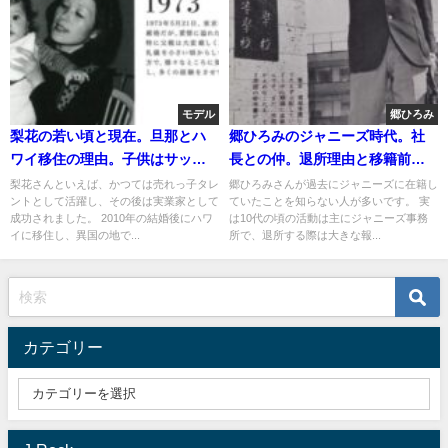
モデル
郷ひろみ
梨花の若い頃と現在。旦那とハ
郷ひろみのジャニーズ時代。社
ワイ移住の理由。子供はサッカ
長との仲。退所理由と移籍前の
ー少年
若い頃の画像
梨花さんといえば、かつては売れっ子タレ
郷ひろみさんが過去にジャニーズに在籍し
ントとして活躍し、その後は実業家として
ていたことを知らない人が多いです。 実
成功されました。 2010年の結婚後にハワ
は10代の頃の活動は主にジャニーズ事務
イに移住し、異国の地で...
所で、退所する際は大きな報...
カテゴリー