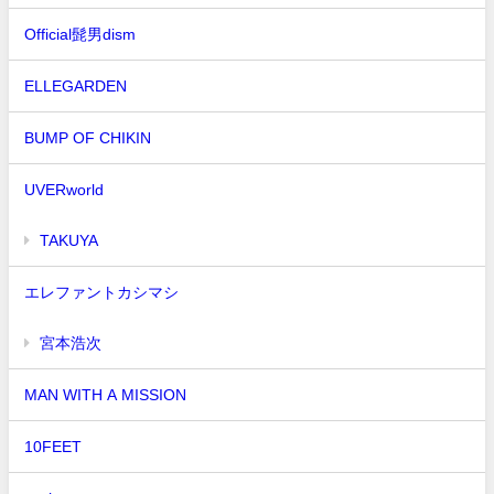
Official髭男dism
ELLEGARDEN
BUMP OF CHIKIN
UVERworld
TAKUYA∞
エレファントカシマシ
宮本浩次
MAN WITH A MISSION
10FEET