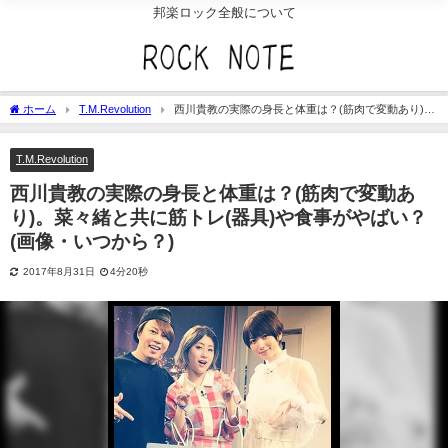
邦楽ロック全般について
ホーム
T.M.Revolution
西川貴教の実際の身長と体重は？(筋肉で変動あり)。
菜々緒と共に筋トレ(器具)や食事がやばい？(画像・いつから？)
T.M.Revolution
西川貴教の実際の身長と体重は？(筋肉で変動あ
り)。菜々緒と共に筋トレ(器具)や食事がやばい？
(画像・いつから？)
2017年8月31日
4分20秒