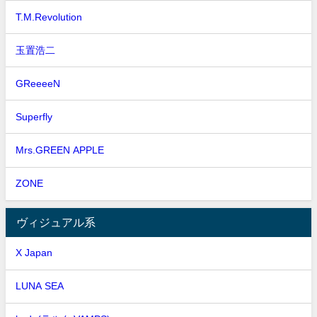
T.M.Revolution
玉置浩二
GReeeeN
Superfly
Mrs.GREEN APPLE
ZONE
ヴィジュアル系
X Japan
LUNA SEA