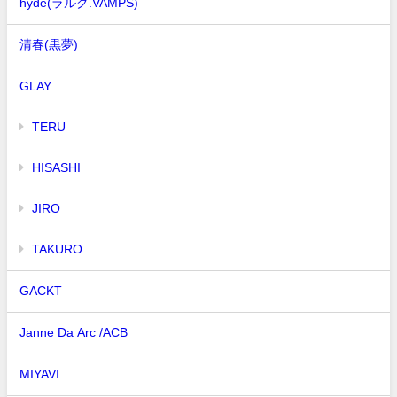
hyde(ラルク.VAMPS)
清春(黒夢)
GLAY
TERU
HISASHI
JIRO
TAKURO
GACKT
Janne Da Arc /ACB
MIYAVI