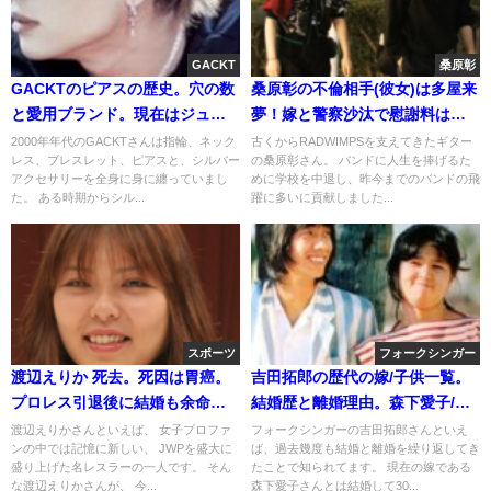
GACKT
桑原彰
GACKTのピアスの歴史。穴の数
桑原彰の不倫相手(彼女)は多屋来
と愛用ブランド。現在はジュエ
夢！嫁と警察沙汰で慰謝料は
リー系
億？[文春→謝罪]
2000年年代のGACKTさんは指輪、ネック
古くからRADWIMPSを支えてきたギター
レス、ブレスレット、ピアスと、シルバー
の桑原彰さん。 バンドに人生を捧げるた
アクセサリーを全身に身に纏っていまし
めに学校を中退し、昨今までのバンドの飛
た。 ある時期からシル...
躍に多いに貢献しました...
スポーツ
フォークシンガー
渡辺えりか 死去。死因は胃癌。
吉田拓郎の歴代の嫁/子供一覧。
プロレス引退後に結婚も余命宣
結婚歴と離婚理由。森下愛子/浅
告。旦那と子供
田美代子/四角桂子
渡辺えりかさんといえば、 女子プロファ
フォークシンガーの吉田拓郎さんといえ
ンの中では記憶に新しい、 JWPを盛大に
ば、過去幾度も結婚と離婚を繰り返してき
盛り上げた名レスラーの一人です。 そん
たことで知られてます。 現在の嫁である
な渡辺えりかさんが、 今...
森下愛子さんとは結婚して30...