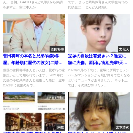
ん。 当初、GACKTさんが8月頃から体調
です。 きっと岡崎体育さんの学生時代の
を崩すと、実は本人が...
同級生は、 どんどん結婚し...
菅田将暉
文化人
菅田将暉の本名と兄弟/両親/学
宝塚の自殺は有愛きい？過去に
歴。年齢順に歴代の彼女(二階堂
額に火傷。原因は宙組先輩/天彩
ふみ,あいみょん)
峰里の虐め報道？
俳優の菅田将暉さんといえば、親孝行の家
2023年9月の下旬に、宝塚に所属するメン
族想いとして知られています。 2021年に
バーがマンションから飛び降りて亡くなる
女優の小松菜奈さんと結婚した際は、翌年
というニュースがありました。 ネット上
2022年に親族のみで...
では、その飛び降りたメ...
宗教
宮本浩次