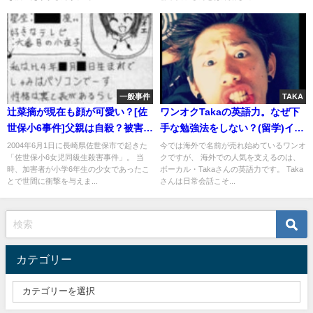
一般事件
TAKA
辻菜摘が現在も顔が可愛い？[佐
ワンオクTakaの英語力。なぜ下
世保小6事件]父親は自殺？被害者
手な勉強法をしない？(留学)イン
の御手洗さん
タビューでの発音(動画)
2004年6月1日に長崎県佐世保市で起きた
今では海外で名前が売れ始めているワンオ
「佐世保小6女児同級生殺害事件」。 当
クですが、 海外での人気を支えるのは、
時、加害者が小学6年生の少女であったこ
ボーカル・Takaさんの英語力です。 Taka
とで世間に衝撃を与えま...
さんは日常会話こそ...
カテゴリー