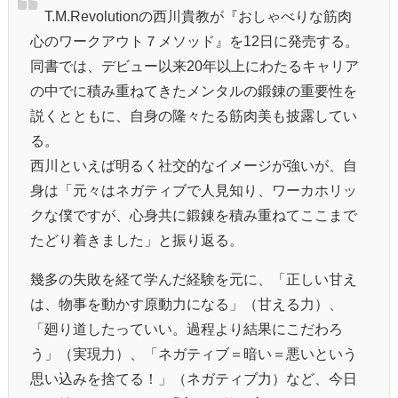
T.M.Revolutionの西川貴教が『おしゃべりな筋肉
心のワークアウト７メソッド』を12日に発売する。
同書では、デビュー以来20年以上にわたるキャリア
の中でに積み重ねてきたメンタルの鍛錬の重要性を
説くとともに、自身の隆々たる筋肉美も披露してい
る。
西川といえば明るく社交的なイメージが強いが、自
身は「元々はネガティブで人見知り、ワーカホリッ
クな僕ですが、心身共に鍛錬を積み重ねてここまで
たどり着きました」と振り返る。
幾多の失敗を経て学んだ経験を元に、「正しい甘え
は、物事を動かす原動力になる」（甘える力）、
「廻り道したっていい。過程より結果にこだわろ
う」（実現力）、「ネガティブ＝暗い＝悪いという
思い込みを捨てる！」（ネガティブ力）など、今日