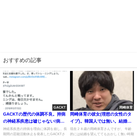
おすすめの記事
GACKT
岡崎体育
GACKTの歴代の体調不良。持病
岡崎体育の彼女(理想の女性のタ
の神経系疾患は嘘じゃない!病名
イプ)。韓国人では無い。結婚式
はてんかん?
の余興に人気？(画像・動画)
神経系疾患の持病を理由に体調を崩し、長
現在２８歳の岡崎体育さんですが、 年齢
期間の芸能活動休止を発表したGACKTさ
的には結婚を望んててもおかしく無い時期