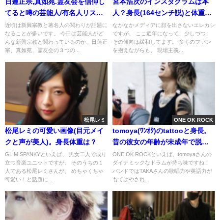
日蓮正宗,真如苑.霊友会を信仰し
宮本浩次のインスタグラムは本
てると噂の芸能人/有名人リス
人？身長(164センチ説)と体重。
ト。木村拓哉は嘘？
スッキリ出演で歌い直し(画像・
近頃は新興宗教と著名人の関わりが話題に
なかなかメディアに顔を出さないエレカシ
なることが多いです。 今日は芸能人がど
ですが、 ここ近年になって、少しづつ、
動画)
んな新興宗教と関わっているのか、日蓮正
その傾向は緩和してます。 多くのファン
宗、真如苑、霊友会の３つの...
を抱えながらも、 現場主義...
松尾レミ
ONE OK ROCK
松尾レミの可愛い画像(目元メイ
tomoya(ﾜﾝｵｸ)のtattooと身長。
クと声が美人)。身長体重は？
昔の彼女の年齢が未成年で脱退
騒動?
GLIM SPANKYといえば、 男女二人で成り
ONE OK ROCKといえば、tomoyaさんの
立つ音楽ユニットですが、 そのうちの１
ダイナミックなドラムが持ち味ですね！
人である松尾レミさんが、 めちゃくちゃ
バンドではTAKAさんの歌唱力や英語力が
可愛い！と話題に...
もてはやされ...