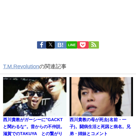
LINE
T.M.Revolution
の関連記事
西川貴教がガーシーに”GACKT
西川貴教の母が死去(名前・一
と関わるな”。昔からの不仲説。
子)。闘病生活と死因と病名。兄
滋賀でのTAKUYA∞との繋がり
弟・姉妹とコメント