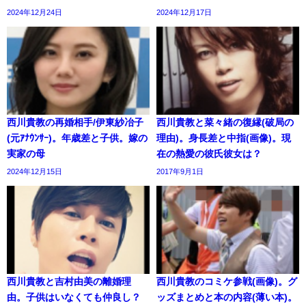
2024年12月24日
2024年12月17日
西川貴教の再婚相手/伊東紗冶子
西川貴教と菜々緒の復縁(破局の
(元ｱﾅｳﾝｻｰ)。年歳差と子供。嫁の
理由)。身長差と中指(画像)。現
実家の母
在の熱愛の彼氏彼女は？
2024年12月15日
2017年9月1日
西川貴教と吉村由美の離婚理
西川貴教のコミケ参戦(画像)。グ
由。子供はいなくても仲良し？
ッズまとめと本の内容(薄い本)。