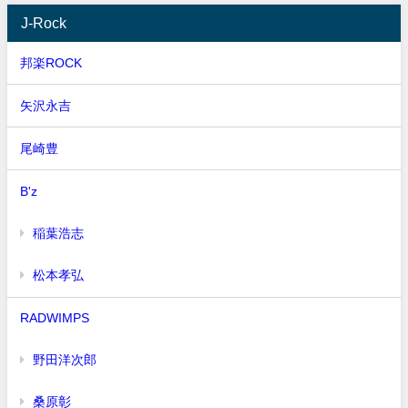
J-Rock
邦楽ROCK
矢沢永吉
尾崎豊
B'z
稲葉浩志
松本孝弘
RADWIMPS
野田洋次郎
桑原彰