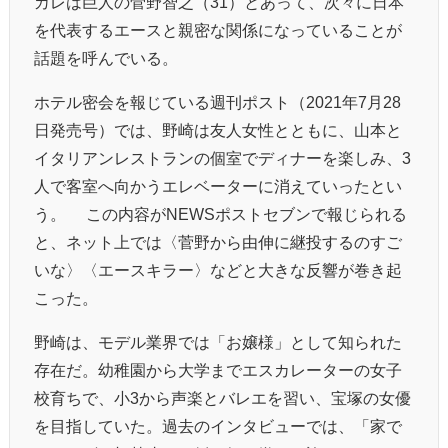
カレは巨人の
菅野智之
（31）とあって、次々に日本
を代表するエースと親密な関係になっていることが
話題を呼んでいる。
ホテル密会を報じている週刊ポスト（2021年7月28
日発売号）では、野崎は友人女性とともに、山本と
イタリアンレストランの個室でディナーを楽しみ、3
人で客室へ向かうエレベーターに消えていったとい
う。 この内容がNEWSポストセブンで報じられる
と、ネット上では〈菅野から由伸に継投するのすご
いな〉〈エースキラー〉などと大きな反響が巻き起
こった。
野崎は、モデル業界では「お嬢様」として知られた
存在だ。幼稚園から大学までエスカレーターの女子
校育ちで、小3から声楽とバレエを習い、宝塚の女優
を目指していた。過去のインタビューでは、「家で