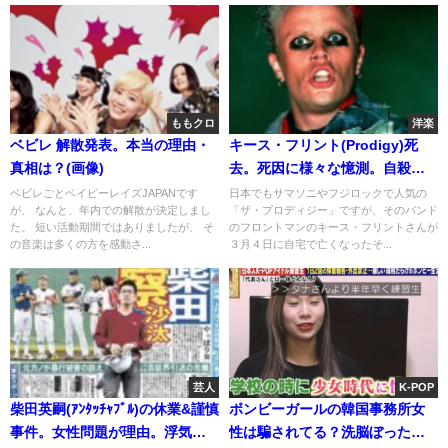
ももクロ
洋楽
ベビレ 解散発表。本当の理由・
キース・フリント(Prodigy)死
真相は？(画像)
去。死因に様々な憶測。自殺と
日本人妻
ベビレごとベイビーレイズJAPANです
日本でもサマソニやフジロックで人気の
が、 なんと、年内での解散が決定しまし
「ザ・プロディジー」ですが、そのバンド
た。 短い活動期間ではありましたが、 そ
のフロントマンのキース・フリントさんが
の音楽は多くの方を感動さ...
３月４日に自宅で亡くなったそ...
芸人
K-POP
柴田英嗣(ｱﾝﾀｯﾁｬﾌﾞﾙ)の休業&謹慎
ボンビーガールの韓国事務所女
事件。女性問題が理由。浮気と
性は騙されてる？洗脳ぼったく