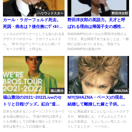
ハリウッドスター
野田洋次郎
カール・ラガーフェルド死去。
野田洋次郎の英語力。天才と呼
死因・病名は？後任務にｳﾞｨﾙｼﾞﾆ
ばれる理由は帰国子女の感性と
ｰ・ｳﾞｨｱｰﾙ
トラウマ
シャネルのデザイナーとしても知られる名
RADWIMPSのボーカルの野田洋次郎さん
デザイナーのカール・ラガーフェルドさ
ですが、実は帰国子女であることは、一般
ん。 昨今ではアニマーニさんに続いて
的には知られていません。 現在でも
「モードの帝王」と呼ばれ、...
RADWIMPSの楽曲の中...
福山雅治
SHAZNA
福山雅治の2021~2022Liveのセ
NIY(SHAZNA・ベース)の現在。
トリと日程/グッズ。紅白”道
結婚して離婚した嫁と子供。再
標”と五輪の演奏曲
婚は？舞台俳優として(画像・動
日本を代表するシンガーソングライターで
ついに再結成することになったシャズナで
ある福山雅治さん。 平成の時代は歌手よ
すが、 解散後にも、イザムさんとアオイ
画)
りも俳優としての印象が強かったですが、
さんの名前は、 ちょいちょい耳に入った
近年は歌手としての活躍が凄...
りしてましたが、 ベースの...