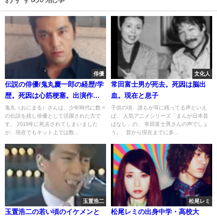
俳優
文化人
伝説の俳優/鬼丸慶一郎の経歴/学
常田富士男が死去。死因は脳出
歴。死因は心筋梗塞。出演作は
血。現在と息子
クローズやVシネマ
鬼丸（おにまる）さんは、少年時代に数々
子供の頃、誰もが耳に残ってる声といえ
の伝説を残し俳優として活躍された方で
ば、 人気アニメシリーズ「まんが日本昔
す。 2019年に死去されてしまいました
ばなし」の、 常田富士男さんの声でしょ
が、現在でもネット上では数...
う。 昔から現在までに多...
玉置浩二
松尾レミ
玉置浩二の若い頃のイケメンと
松尾レミの出身中学・高校大