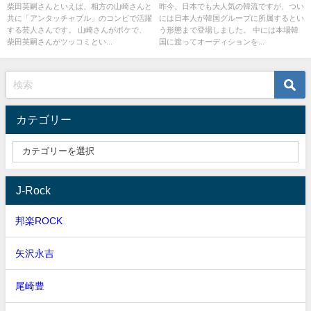
元カノ
りビジネスの声
柴田英嗣さんといえば、相方の山崎さんと
昨今、日本でも大人気の韓流ですが、つい
共に「アンタッチャブル」のコンビで活躍
には日本人が韓国グループに所属するとい
する芸人さんです。 山崎さんがボケで、
う形態まで登場しました。 中には本場韓
柴田英嗣さんがツッコミとい...
国に渡ってオーディションを...
カテゴリー
J-Rock
邦楽ROCK
矢沢永吉
尾崎豊