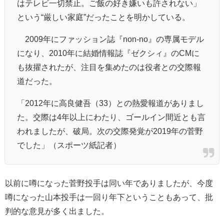
はテレビ一切禁止。ご飯の好き嫌いも許されない」
という“厳しい家庭”だったことを明かしている。
2009年にファッション誌『non-no』の専属モデル
になり、2010年に結婚情報誌『ゼクシィ』のCMに
も抜擢されたが、注目を集めたのは役者との交際報
道だった。
「2012年に
高良健吾
（33）との熱愛報道がありまし
た。交際は4年以上にわたり、ゴールイン間近とも言
われましたが、破局。次の交際発覚が2019年の菅野
でした」（スポーツ紙記者）
以前に噂になった菅野投手は同い年でありましたが、今度
噂になった山本投手は一回り年下ということもあって、批
判的な意見が多く出ました。