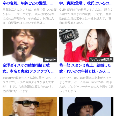
今の色気。年齢ごとの髪型。生
学。実家(父母)。彼氏はいるの
い立ち/実家
か？タバコは年齢的に・・(画像)
玉置浩二さんといえば、自然で美しい白髪
GLIM SPANKYの松尾レミさんは、 現在２
がトレードマークです。 本人は白髪が生
６歳で平成生まれの現代っ子です。 音楽
え始めた時期から、その色合いを気に入
性的には他の若手とは一線を超えて、 独
り、白髪染めはしないで自然体...
自に世界観を築い...
Superfly
YouTuber/配信系
金澤ダイスケの結婚指輪と彼
恭一郎 スタンミ炎上。結婚した
女。本名と実家(フジファブリッ
嫁・れいかの年齢と妹・かえで
ク・インスタ)画像
の素顔
Superflyの越智さんと結婚を果たした、 フ
またもや、YouTuber関連の炎上があった
ジファブリックの金澤ダイスケさんです
ようです。 ゲーム系YouTuberの恭一郎さ
が、 すでに「結婚指輪は渡したのか？」
んが、プロゲーマーチームの人を煽って怒
と話題になってます...
らせてしまう...