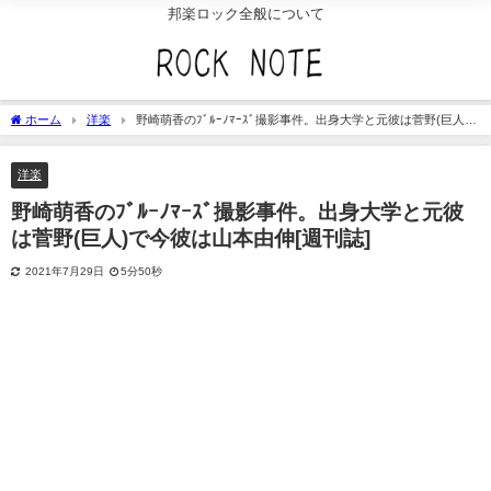
邦楽ロック全般について
ホーム
洋楽
野崎萌香のﾌﾞﾙｰﾉﾏｰｽﾞ撮影事件。出身大学と元彼は菅野(巨人)
で今彼は山本由伸[週刊誌]
洋楽
野崎萌香のﾌﾞﾙｰﾉﾏｰｽﾞ撮影事件。出身大学と元彼
は菅野(巨人)で今彼は山本由伸[週刊誌]
2021年7月29日
5分50秒