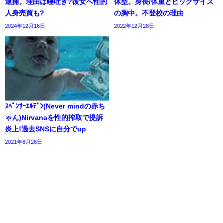
逮捕。理由は唾吐き?彼女へ性的
体型。身長/体重とビッグサイズ
人身売買も?
の胸中。不登校の理由
2024年12月16日
2022年12月28日
ｽﾍﾟﾝｻｰｴﾙﾃﾞﾝ(Never mindの赤ち
ゃん)Nirvanaを性的搾取で提訴
炎上!過去SNSに自分でup
2021年8月26日