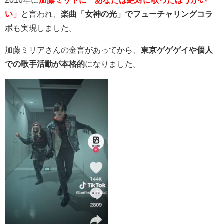
2016年に
加藤ミリヤ
に「あなたは絶対に歌ったほうがい
い」
と言われ、
楽曲「女神の光」でフューチャリングコラ
ボ
も実現しました。
加藤ミリアさんの金言があってから、
東京ゲゲゲイや個人
での歌手活動が本格的
になりました。