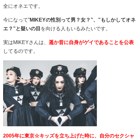
全にオネエです。
今になって”
MIKEYの性別って男？女？”、”もしかしてオネ
エ？”と疑いの目
を向ける人もいるみたいです。
実はMIKEYさんは、
遥か昔に自身がゲイであることを公表
してるのです。
2005年に
東京☆キッズを立ち上げた時に、自分のセクシャ