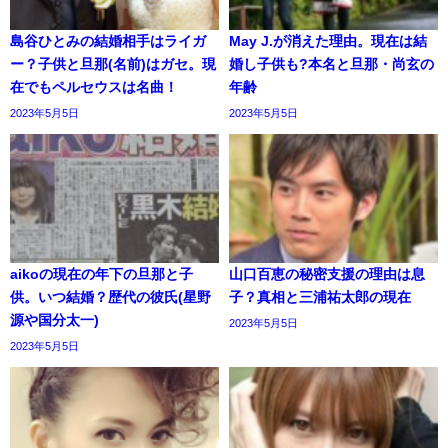
島谷ひとみの結婚相手はライガ
May J.が消えた理由。現在は結
ー？子供と旦那(名前)はガセ。現
婚し子供も?本名と旦那・尚玄の
在でもペルセウスは名曲！
年齢
2023年5月5日
2023年5月5日
aikoの現在の年下の旦那と子
山口百恵の秘密支援の理由は息
供。いつ結婚？歴代の彼氏(星野
子？真相と三浦祐太郎の現在
源や国分太一)
2023年5月5日
2023年5月5日