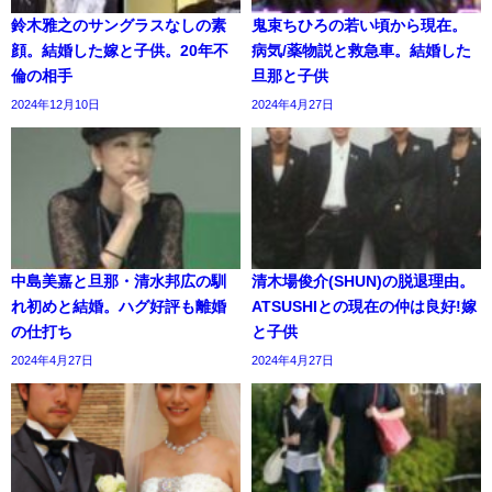
鈴木雅之のサングラスなしの素
鬼束ちひろの若い頃から現在。
顔。結婚した嫁と子供。20年不
病気/薬物説と救急車。結婚した
倫の相手
旦那と子供
2024年12月10日
2024年4月27日
中島美嘉と旦那・清水邦広の馴
清木場俊介(SHUN)の脱退理由。
れ初めと結婚。ハグ好評も離婚
ATSUSHIとの現在の仲は良好!嫁
の仕打ち
と子供
2024年4月27日
2024年4月27日