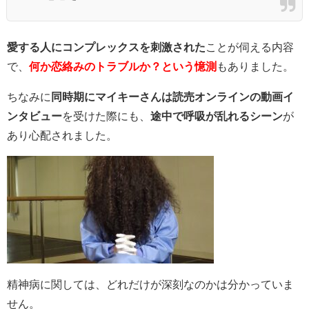
愛する人にコンプレックスを刺激された
ことが伺える内容
で、
何か恋絡みのトラブルか？という憶測
もありました。
ちなみに
同時期にマイキーさんは読売オンラインの動画イ
ンタビュー
を受けた際にも、
途中で呼吸が乱れるシーン
が
あり心配されました。
精神病に関しては、どれだけが深刻なのかは分かっていま
せん。