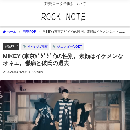
邦楽ロック全般について
ホーム
邦楽POP
MIKEY (東京ｹﾞｹﾞｹﾞｲ)の性別。素顔はイケメンなオネエ。
鬱病と彼氏の過去
邦楽POP
すっぴん/素顔
ジェンダー/LGBT
MIKEY (東京ｹﾞｹﾞｹﾞｲ)の性別。素顔はイケメンな
オネエ。鬱病と彼氏の過去
2024年4月28日
8分58秒