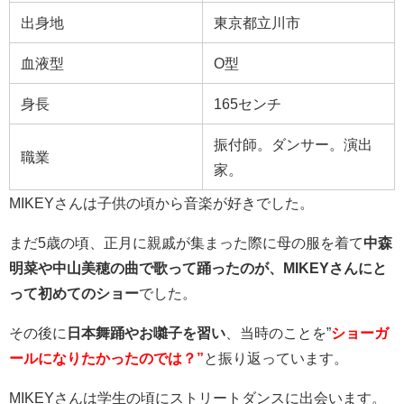
出身地
東京都立川市
血液型
O型
身長
165センチ
振付師。ダンサー。演出
職業
家。
MIKEYさんは子供の頃から音楽が好きでした。
まだ5歳の頃、正月に親戚が集まった際に母の服を着て
中森
明菜や中山美穂
の曲で歌って踊ったのが、MIKEYさんにと
って初めてのショー
でした。
その後に
日本舞踊やお囃子を習い
、当時のことを”
ショーガ
ールになりたかったのでは？”
と振り返っています。
MIKEYさんは学生の頃にストリートダンスに出会います。