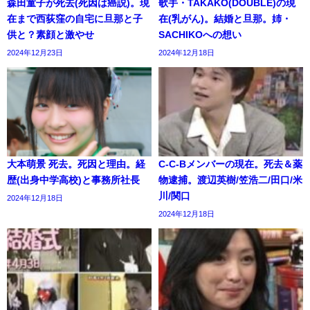
森田童子が死去(死因は癌説)。現
歌手・TAKAKO(DOUBLE)の現
在まで西荻窪の自宅に旦那と子
在(乳がん)。結婚と旦那。姉・
供と？素顔と激やせ
SACHIKOへの想い
2024年12月23日
2024年12月18日
大本萌景 死去。死因と理由。経
C-C-Bメンバーの現在。死去＆薬
歴(出身中学高校)と事務所社長
物逮捕。渡辺英樹/笠浩二/田口/米
川/関口
2024年12月18日
2024年12月18日