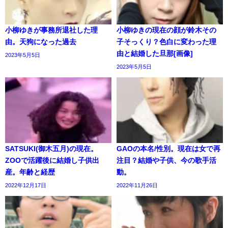
小柳ゆきが事務所退社した理
小柳ゆきの現在の顔が鈴木その
由。天狗になった過去
子そっくり？色白に変わった理
由と結婚した旦那[画像]
2023年5月5日
2023年5月5日
SATSUKI(御木五月)の現在。
GAOの本名/性別。現在は女で再
ZOOで活躍後に結婚し子供出
注目？結婚や子供、今の歌手活
産。年齢と経歴
動。
2022年12月17日
2022年11月26日