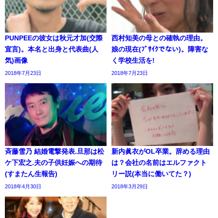
PUNPEEの彼女は秋元才加(交際
西村知美の母との確執の理由。
宣言)。本名と出身と代表曲(人
娘の現在(ﾌﾞｻｲｸでない)。障害な
気)画像
く学校生活を!
2018年7月23日
2018年7月23日
斉藤雪乃 結婚電撃発表.旦那は松
新内眞衣がOL卒業。辞める理由
ケ下宏之.夫の子供妊娠への期待
は？会社の名前はエルファクト
(すまたん生報告)
リー説(本当に働いてた？)
2018年4月30日
2018年3月29日