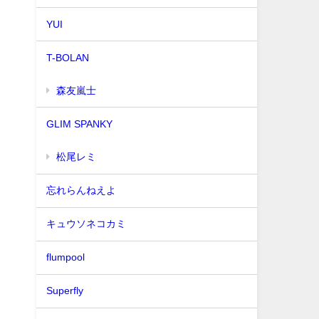
YUI
T-BOLAN
森友嵐士
GLIM SPANKY
松尾レミ
忘れらんねえよ
キュウソネコカミ
flumpool
Superfly