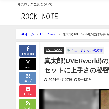
邦楽ロック全般について
ホーム
UVERworld
真太郎(UVERworld)の結婚
UVERworld
ミュージシャンの結婚
Facebook
真太郎(UVERworl
post
セットに上手さの秘密
2024年4月27日
5分43秒
はてブ
Pocket
Feedly