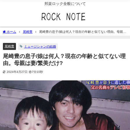
邦楽ロック全般について
ホーム
尾崎豊
尾崎豊の息子/娘は何人？現在の年齢と似てない理由。母親は
妻/繁美だけ?
尾崎豊
ミュージシャンの結婚
尾崎豊の息子/娘は何人？現在の年齢と似てない理
由。母親は妻/繁美だけ?
2024年4月27日
7分10秒