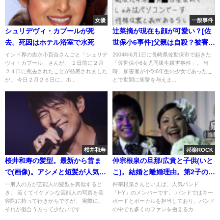
女優
一般事件
シュリデヴィ・カプールが死
辻菜摘が現在も顔が可愛い？[佐
去。死因はホテル浴室で水死
世保小6事件]父親は自殺？被害者
の御手洗さん
インド界の吉永小百合さんごと「シュリデ
2004年6月1日に長崎県佐世保市で起きた
ヴィ・カプール」さんが、 ２日前に２月
「佐世保小6女児同級生殺害事件」。 当
２４日に死去されたことが発表されました
時、加害者が小学6年生の少女であったこ
が、 今日２月２６日に、ホ...
とで世間に衝撃を与えま...
桜井和寿
邦楽ROCK
桜井和寿の髪型。最新から昔ま
仲宗根泉の旦那/広貴と子供(いと
で(画像)。アシメと短髪が人気!
こ)。結婚と離婚理由。第2子の死
ハゲでも好き
産
一般人の方が芸能人の髪型を真似すると
仲宗根泉さんといえば、人気バンド
き、 若くてイケメンな芸能人の写真を美
「HY」のメンバーです。 バンドではキー
容院に持って行きがちですが、 実際に、
ボードとボーカルを担当しており、バンド
それが似合う方って少ないです...
の中でも多くのファンを抱えるカ...