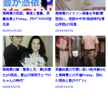
尾崎豊の死因。最後と遺書。斉
尾崎豊のイケメン画像を年齢/髪
藤由貴とFriday。ｱｳﾄﾃﾞﾗｯｸｽの従
型別に。笑顔や中学/高校時代(青
兄弟
山学院)の写真
2024年12月15日
2024年4月27日
尾崎豊の嫁・繁美と兄・康(弁護
斉藤由貴の可愛い若い頃(年齢24)
士)の現在。妻は川添明子と”ｱｯｺ
と尾崎豊との不倫Friday。別れ
ちゃんの時代”
た理由と歌(ｱｲﾗﾌﾞﾕｰ)
2024年4月27日
2024年4月27日