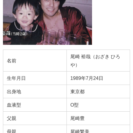
尾崎 裕哉（おざき ひろ
名前
や）
生年月日
1989年7月24日
出身地
東京都
血液型
O型
父親
尾崎豊
母親
尾崎繁美