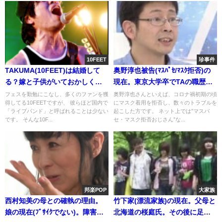
10FEET
珍事件
TAKUMA(10FEET)は結婚して
奥野淳也被告(ﾏｽﾊﾟｾ/ﾏｽｸ拒否)の
る？嫁と子供がいておかしくな
現在。東京大学卒でTAの職歴。
い年齢。曲から辿る過去の歴代
障害(ｱｽﾍﾟ)説は嘘?嫁と生年月日
フェスを勤勉にこなし、多くのファンを獲
奥野淳也さんといえば、コロナ禍初期の頃
得してる10FEETですが、 彼らほど国内で
にマスク着用を拒否し、数々のトラブルを
の彼女像(画像)
「ライブバンド」と呼ばれることは少ない
起こした方です。 ネット上では”マスパ
です。 そんな10F...
セ・マスク拒否おじさん”な...
邦楽POP
大家族
西村知美の母との確執の理由。
竹下家(漂流家族)の現在。父母と
娘の現在(ﾌﾞｻｲｸでない)。障害な
北海道の桜庭氏。その後に足切