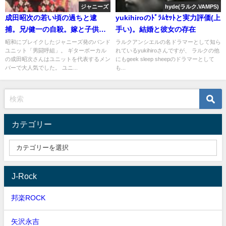
ジャニーズ
hyde(ラルク.VAMPS)
成田昭次の若い頃の過ちと逮
yukihiroのﾄﾞﾗﾑｾｯﾄと実力評価(上
捕。兄/健一の自殺。嫁と子供
手い)。結婚と彼女の存在
(娘)。現在の妻は香織？
昭和にブレイクしたジャニーズ発のバンド
ラルクアンシエルの名ドラマーとして知ら
ユニット「男闘呼組」。 ギターボーカル
れているyukihiroさんですが、 ラルクの他
の成田昭次さんはユニットを代表するメン
にもgeek sleep sheepのドラマーとして
バーで大人気でした。 ユニ...
も...
カテゴリー
J-Rock
邦楽ROCK
矢沢永吉