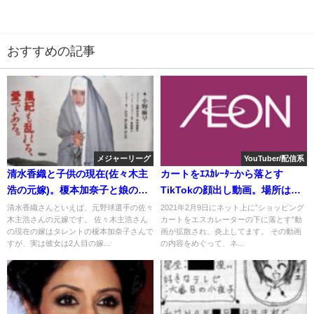
おすすめの記事
メジャーリーグ
YouTuber/配信系
清水香織と子供の現在(佐々木主
カートをｴｽｶﾚｰﾀｰから落とす
浩の元嫁)。榎本加奈子と娘の確
TikTokの顔出し動画。場所はイ
執。不倫離婚
オン[東京施設]
清水香織さんといえば、元野球選手の佐々
2021年2月9日にネット上に”ショッピング
木主浩さんの元嫁です。 佐々木主浩さん
カートをエスカレーターの下に落とす”動
の現在の嫁はタレントの榎本加奈子さんで
画が拡散され、炎上してます。 その動画
すが、実は彼女は2人目の嫁...
の内容をめぐって、ネ...