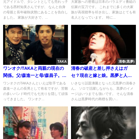
く学校生活を!
断?(骨肉腫or癌)
元アイドルで、タレントとしても売れっ子
大家族への密着は日本のバラエディ番組の
である西村知美さんですが、 なんと自身
伝家の宝刀です。 これまでに多くの大家
の母親と長年確執状態にあることを告白し
族が高視聴率を叩き出し、家族はとても有
ました。 家族が大好きで、...
名人となっています。 時に...
TAKA
清春(黒夢)
ワンオク/TAKAと両親の現在の
清春の破産と差し押さえはガ
関係。父/森進一と母/森昌子。親
セ？現在と嫁と娘。黒夢と人時
権はお父さん
の仲は？
ワンオクのTAKAさんといえば歌手である
いきなり話題沸騰となった元黒夢の清春さ
森進一さんの長男として有名ですが、苦難
ん。 ソロで活躍しながらも、黒夢のイメ
の多いバンド時代でも七光りを隠して頑張
ージはいつまでも強いです。 そんな清春
ってきました。 ワンオク...
さんは黒夢時代の商標を買い...