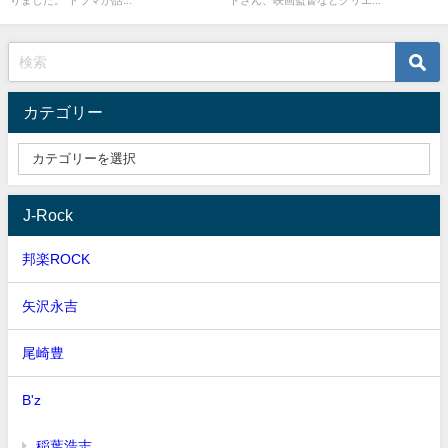
りました。 ドラマが話...
トさん、映画監督などクリエ...
カテゴリー
J-Rock
邦楽ROCK
矢沢永吉
尾崎豊
B'z
稲葉浩志