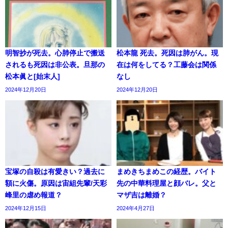
明智抄が死去。心肺停止で搬送
松本龍 死去。死因は肺がん。現
されるも死因は非公表。旦那の
在は何をしてる？工藤会は関係
松本眞と[始末人]
なし
2024年12月20日
2024年12月20日
宝塚の自殺は有愛きい？過去に
まめきちまめこの経歴。バイト
額に火傷。原因は宙組先輩/天彩
先の中華料理屋と顔バレ。父と
峰里の虐め報道？
マザ吉は離婚？
2024年12月15日
2024年4月27日