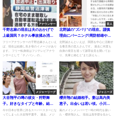
アナウンサー
芸人
千野志麻の現在は夫のおかげで
北野誠の”ズバリ”の現在。謹慎
上級国民？ホテル事故揉み消し
理由にバーニング/周防郁雄や山
疑惑
本リンダへの発言
フリーアナウンサーの千野志麻さんといえ
北野誠さんといえば、関西を中心に活動す
ば、現在は結婚し良き母のイメージがあり
る毒舌系の芸人さんです。 過去に何度も
ます。 フリー転身前はフジテレビアナウ
自身の発言を巡って謝罪会見を開いてお
ンサーとして「チノパン」の...
り、先輩と絡むと”また訴えら...
メジャーリーグ
ジャニーズ
大谷翔平の噂の彼女・狩野舞
櫻井翔の結婚相手。妻は高内美
子。好きなタイプと年齢。結婚
恵子。出会いは若い頃。小川彩
してる説
佳と破局後
今や日本が世界に誇るスーパースターにな
嵐のメインメンバーで一時の時代を築い
ってしまった大谷翔平選手。 過去、メジ
た・櫻井翔さん。 現在は高学歴を生かし