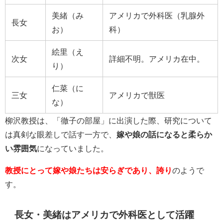
美緒（み
アメリカで外科医（乳腺
外
長女
お）
科）
絵里（え
次女
詳細不明。アメリカ在中。
り）
仁菜（に
三女
アメリカで獣医
な）
柳沢教授は、「徹子の部屋」に出演した際、研究について
は真剣な眼差しで話す一方で、
嫁や娘の話になると柔らか
い雰囲気
になっていました。
教授にとって嫁や娘たちは安らぎであり、誇り
のようで
す。
長女・
美緒は
アメリカで外科医として活躍