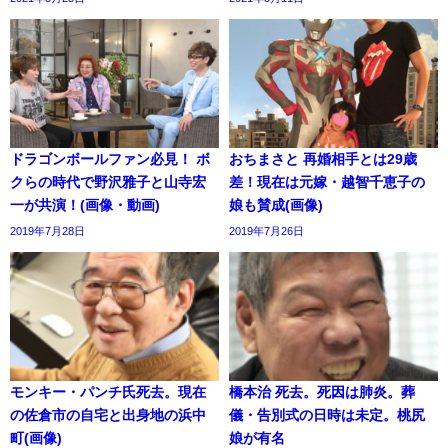
ドラゴンボールファン必見！ ボ
おちまさと 再婚相手とは29歳
クらの時代で野沢雅子と山寺宏
差！現在は元嫁・越智千恵子の
一が共演！(画像・動画)
娘も賛成(画像)
2019年7月28日
2019年7月26日
モンキー・パンチ氏死去。現在
橋本治 死去。死因は肺炎。葬
の佐倉市の自宅と出身地の浜中
儀・告別式の日時は未定。桃尻
町(画像)
娘が有名