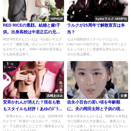
HIPHOP
hyde(ラルク.VAMPS)
RED RICEの素顔。結婚と嫁/子
ラルクが25周年で解散宣言は本
供。出身高校は中居正広の兄と
当？
一緒！
RED RICEさんといえば、4人組レゲエグ
もはや国民的ロックバンドとなった
ループ「湘南乃風」のメンバーでリーダー
L'Arc〜en〜Cielですが、 B’zやサザンより
をされています。 HANーKUNや若旦那よ
もとっつきにくい音楽性を持ちながらも、
りも知名度は劣り...
その人気は爆発...
浜崎あゆみ
女優
安斉かれんが消えた？現在も歌
吉永小百合の若い頃を年齢順
もスタイルも好評！あゆのﾄﾞﾗﾏ
に。夫の岡田太郎と子供の現
[昔の写真]
在。渡哲也との関係
「安斉かれん」さんといえば、2020年4月
吉永小百合さんといえば、昭和から令和ま
のドラマ「M 愛すべき人がいて」の主人
でに活躍された大女優さん。 業界人にも
公・アユ役を演じたことで一躍有名人とな
ファンは多く、タモリさんのようなタレン