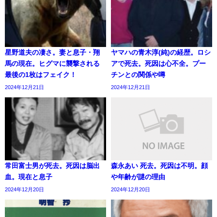
星野道夫の凄さ。妻と息子・翔
ヤマハの青木淳(純)の経歴。ロシ
馬の現在。ヒグマに襲撃される
アで死去。死因は心不全。プー
最後の1枚はフェイク！
チンとの関係や噂
2024年12月21日
2024年12月21日
常田富士男が死去。死因は脳出
森永あい 死去。死因は不明。顔
血。現在と息子
や年齢が謎の理由
2024年12月20日
2024年12月20日