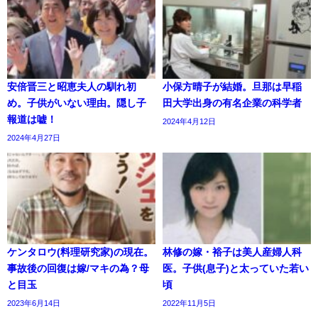
安倍晋三と昭恵夫人の馴れ初
小保方晴子が結婚。旦那は早稲
め。子供がいない理由。隠し子
田大学出身の有名企業の科学者
報道は嘘！
2024年4月12日
2024年4月27日
ケンタロウ(料理研究家)の現在。
林修の嫁・裕子は美人産婦人科
事故後の回復は嫁/マキの為？母
医。子供(息子)と太っていた若い
と目玉
頃
2023年6月14日
2022年11月5日