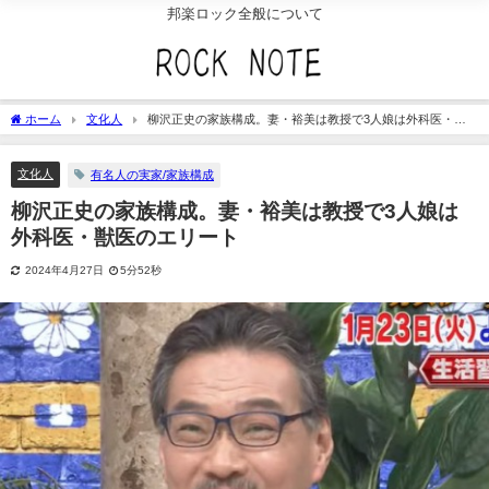
邦楽ロック全般について
ホーム
文化人
柳沢正史の家族構成。妻・裕美は教授で3人娘は外科医・獣
医のエリート
文化人
有名人の実家/家族構成
柳沢正史の家族構成。妻・裕美は教授で3人娘は
外科医・獣医のエリート
2024年4月27日
5分52秒