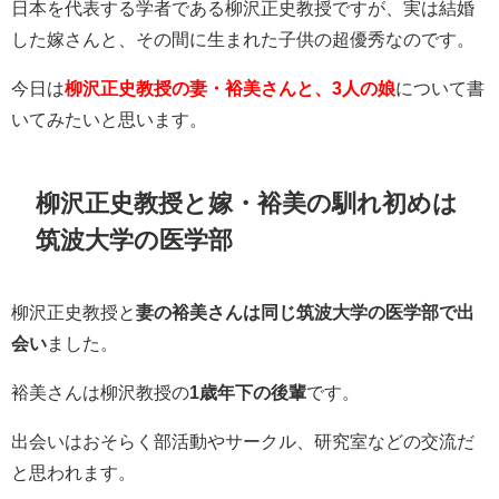
日本を代表する学者である
柳沢正史教授ですが、実は結婚
した嫁さんと、その間に生まれた子供の超優秀なのです。
今日は
柳沢正史教授の妻・裕美さんと、3人の娘
について書
いてみたいと思います。
柳沢正史教授と嫁・裕美の馴れ初めは
筑波大学の医学部
柳沢正史教授と
妻の裕美さんは同じ
筑波大学
の医学部で出
会い
ました。
裕美さんは柳沢教授の
1歳年下の後輩
です。
出会いは
おそらく部活動やサークル、研究室などの交流だ
と思われます。