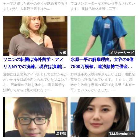
ャーで活躍した選手の多くが既婚者であり
てコメンテーターなど堅い仕事もされてい
ましたが、大谷翔平選手は独...
ます。 嵐は活動休止後に二宮...
女優
メジャーリーグ
ソニンの転機は海外留学・アメ
水原一平の解雇理由。大谷の6億
リカNYでの洗練。現在は演劇(ﾐｭ
7500万横領。違法賭博で借金。
ｰｼﾞｶﾙ)で活躍
現在の仕事
過去には苦労系アイドルとして世間からか
野球選手の大谷翔平さんといえば、堪能な
わいそうな目線を向けられていたソニンさ
英語力も評価されています。 しかし、渡
ん。 芸能界の活動を休止し、海外留学を
米から数年は専属の通訳である男「水原一
決断してからは別の道に行く...
平」という方がいました。 ...
星野源
T.M.Revolution