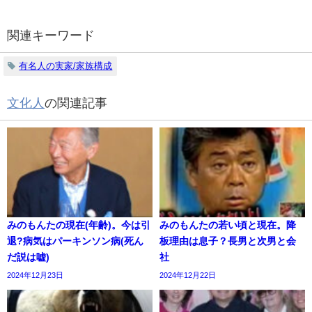
関連キーワード
有名人の実家/家族構成
文化人
の関連記事
みのもんたの現在(年齢)。今は引
みのもんたの若い頃と現在。降
退?病気はパーキンソン病(死ん
板理由は息子？長男と次男と会
だ説は嘘)
社
2024年12月23日
2024年12月22日