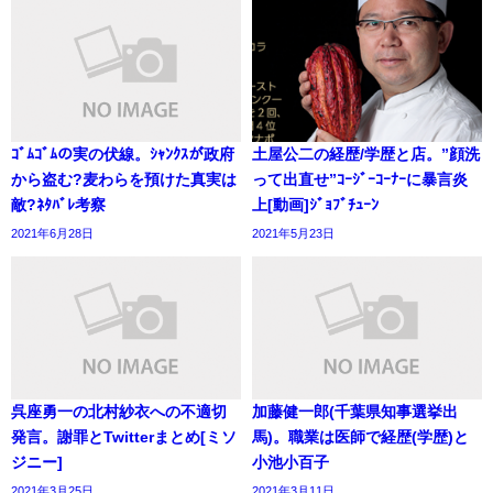
ｺﾞﾑｺﾞﾑの実の伏線。ｼｬﾝｸｽが政府
土屋公二の経歴/学歴と店。”顔洗
から盗む?麦わらを預けた真実は
って出直せ”ｺｰｼﾞｰｺｰﾅｰに暴言炎
敵?ﾈﾀﾊﾞﾚ考察
上[動画]ｼﾞｮﾌﾞﾁｭｰﾝ
2021年6月28日
2021年5月23日
呉座勇一の北村紗衣への不適切
加藤健一郎(千葉県知事選挙出
発言。謝罪とTwitterまとめ[ミソ
馬)。職業は医師で経歴(学歴)と
ジニー]
小池小百子
2021年3月25日
2021年3月11日