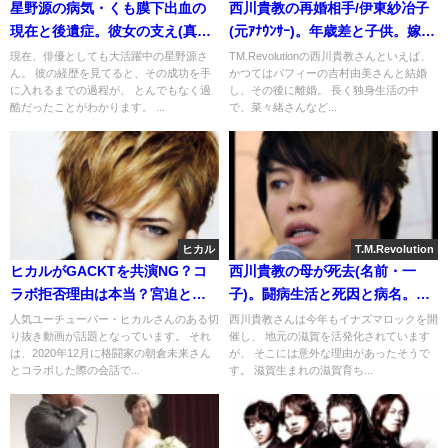
星野源の病気・くも膜下出血の
西川貴教の再婚相手/伊東紗冶子
現在と後遺症。彼女の支え(真帆
(元ｱﾅｳﾝｻｰ)。年歳差と子供。嫁の
や新垣結衣ではなくaiko)画像
実家の母
現在、俳優としても大活躍中の星野源さ
TM.Revolutionの西川貴教さんといえば、
ん。 彼の経歴を見てると、その成功を手
かつてはパフィーの吉村由美さんと結婚
2016年
に入れるまでの過程が、 とんでもなく過
し、その後に離婚。 長く独身生活の中
酷だったことがわかります。 ...
で、菜々緒さんなど...
ヒカル
T.M.Revolution
ヒカルがGACKTを共演NG？コ
西川貴教の母が死去(名前・一
ラボ拒否理由は本当？宮迫と不
子)。闘病生活と死因と病名。兄
仲の絶縁関係
弟・姉妹とコメント
人気ユーチューバー・ヒカルさんのある切
西川貴教さんは今年もイナズマロックを開
り抜き動画が話題となっています。 それ
催し、 地元の滋賀を活発化されています
は、2020年12月に格闘家の朝倉未来さん
が、 そこには意外な理由があったそうで
とコラボした際の会話で...
す。 滋賀生まれの滋賀育ち...