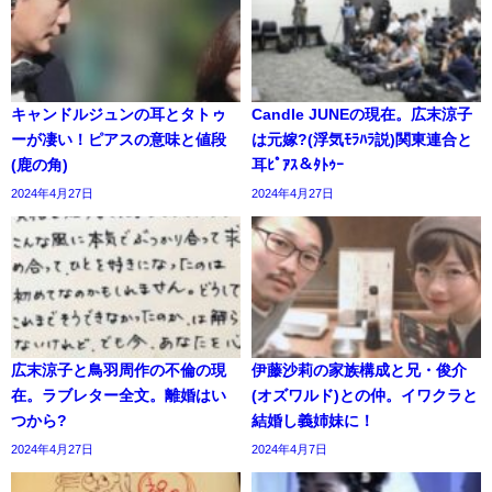
キャンドルジュンの耳とタトゥ
Candle JUNEの現在。広末涼子
ーが凄い！ピアスの意味と値段
は元嫁?(浮気ﾓﾗﾊﾗ説)関東連合と
(鹿の角)
耳ﾋﾟｱｽ＆ﾀﾄｩｰ
2024年4月27日
2024年4月27日
広末涼子と鳥羽周作の不倫の現
伊藤沙莉の家族構成と兄・俊介
在。ラブレター全文。離婚はい
(オズワルド)との仲。イワクラと
つから?
結婚し義姉妹に！
2024年4月27日
2024年4月7日