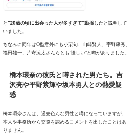
と
”20歳の頃に出会った人が多すぎて”動揺した
と説明して
いました。
ちなみに同年はO型意外にも小栗旬、山崎賢人、宇野康秀、
福田雄一、片寄涼太さんらとも”怪しい”と噂がありました。
橋本環奈の彼氏と噂された男たち。吉
沢亮や平野紫輝や坂本勇人との熱愛疑
惑
橋本環奈さんは、過去色んな男性と噂になっていますが、
本人や事務所から交際を認めるコメントを出したことはあ
りません。