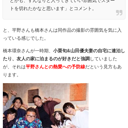
とかも、すんなりと入ってきていい雰囲気でスター
トを切れたかなと思います」とコメント。
と、平野さんも橋本さんは同作品の撮影の雰囲気を気に入
っている感じでした。
橋本環奈さんが一時期、
小栗旬&山田優夫妻の自宅に連泊し
たり、友人の家に泊まるのが好きだと強調
していました
が、それは
平野さんとの熱愛への予防線
だという見方もあ
ります。