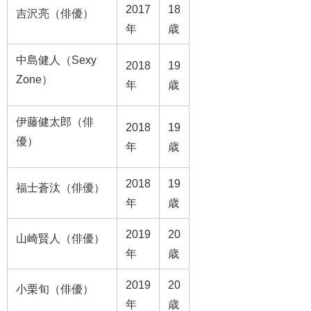
2017
18
吉沢亮（俳優）
年
歳
中島健人（Sexy
2018
19
Zone）
年
歳
伊藤健太郎（俳
2018
19
優）
年
歳
2018
19
福士蒼汰（俳優）
年
歳
2019
20
山崎賢人（俳優）
年
歳
2019
20
小栗旬（俳優）
年
歳