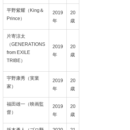
平野紫耀（King＆
2019
20
Prince）
年
歳
片寄涼太
（GENERATIONS
2019
20
from EXILE
年
歳
TRIBE）
宇野康秀（実業
2019
20
家）
年
歳
福田雄一（映画監
2019
20
督）
年
歳
坂本勇人（プロ野
2020
21