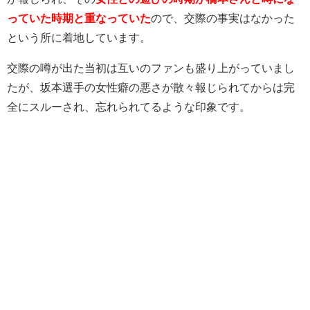
っていた時期と重なっていた
ので、交際の事実はなかった
という所に着地しています。
交際の噂が出た当初は互いのファンも盛り上がっていまし
たが、坂本選手の女性癖の悪さが散々報じられてからは完
全にスルーされ、忘れられてるような印象です。