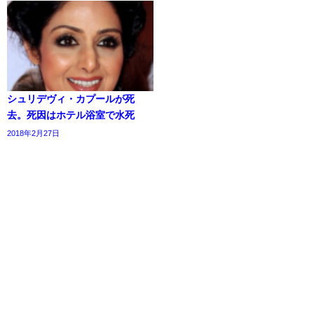
シュリデヴィ・カプールが死
去。死因はホテル浴室で水死
2018年2月27日