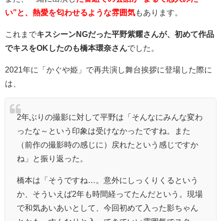
い”と、熱愛を匂わせるような雰囲気
もあります。
これまで
キスシーンNGだった平野紫耀さんが、初めて作品
でキスをOKしたのも橋本環奈さん
でした。
2021年に「かぐや姫」で再共演し舞台挨拶に登場した際に
は、
2年ぶりの撮影に対して平野は「そんなにみんな変わ
ったな～という印象は受けなかったですね。また
（前作の撮影時の感じに）戻れたという感じですか
ね」と振り返った。
橋本は「そうですね…。意外にしっくりくるという
か、そういえば2年も時間経ってたんだという。現場
で和気あいあいとして、今回初めて入った影ちゃん