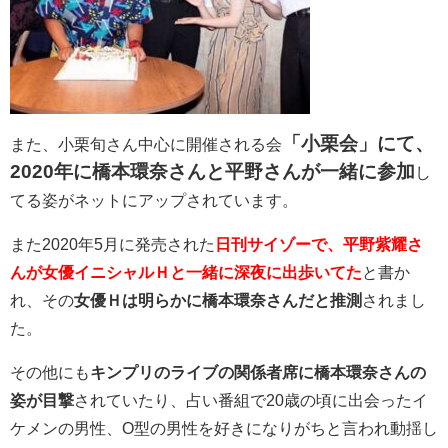
「小栗会」にて、
また、小栗旬さん中心に開催される会
2020年に橋本環奈さんと平野さんが一緒に参加
し
てる姿がネットにアップされています。
また2020年5月に発売された
日刊サイゾーで、平野紫耀さ
んが女優イニシャルＨと一緒に深夜に出歩いてた
と書か
れ、その
女優Ｈは明らかに橋本環奈さんだと推測
されまし
た。
その他にも
キンプリのライブの関係者席に橋本環奈さんの
姿が目撃
されていたり、占い番組で20歳の頃に出会ったイ
ケメンの男性、O型の男性を好きになりがちと言われ動揺し