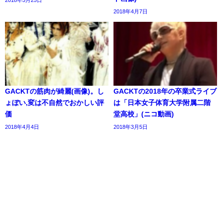
2018年4月7日
GACKTの筋肉が綺麗(画像)。し
GACKTの2018年の卒業式ライブ
ょぼい,変は不自然でおかしい評
は「日本女子体育大学附属二階
価
堂高校」(ニコ動画)
2018年4月4日
2018年3月5日