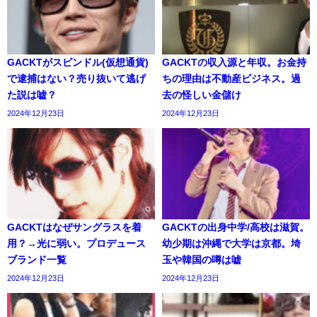
GACKTがスピンドル(仮想通貨)
GACKTの収入源と年収。お金持
で逮捕はない？売り抜いて逃げ
ちの理由は不動産ビジネス。過
た説は嘘？
去の怪しい金儲け
2024年12月23日
2024年12月23日
GACKTはなぜサングラスを着
GACKTの出身中学/高校は滋賀。
用？→光に弱い。プロデュース
幼少期は沖縄で大学は京都。埼
ブランド一覧
玉や韓国の噂は嘘
2024年12月23日
2024年12月23日