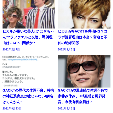
ヒカルが嫌いな芸人は”はぎちゃ
ヒカルがGACKTを共演NG？コ
ん”?ラファエルと友達。罵倒理
ラボ拒否理由は本当？宮迫と不
由はGACKT関係か?
仲の絶縁関係
2022年2月7日
2022年1月6日
GACKTの歴代の体調不良。持病
GACKTが3週連続で体調不良で
の神経系疾患は嘘じゃない!病名
家呑み休み。ｺﾛﾅ疑惑と風邪発
はてんかん?
言。今後有料会員は?
2021年9月23日
2021年9月1日