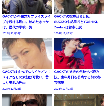
GACKTが卒業式サプライズライ
GACKTの喧嘩話まとめ。
ブを続ける理由。始めたきっか
SUGIZOや紀里谷とYOSHIKI。
け。歴代の学校一覧
Zeebraは都市伝説
2024年12月24日
2024年12月23日
GACKTはすっぴんもイケメン！
GACKTの過去の年齢サバ読み
メイクなしの素顔は可愛い。昔
説。生年月日を公表する前の都
より美肌の理由
市伝説
2024年12月23日
2024年12月23日