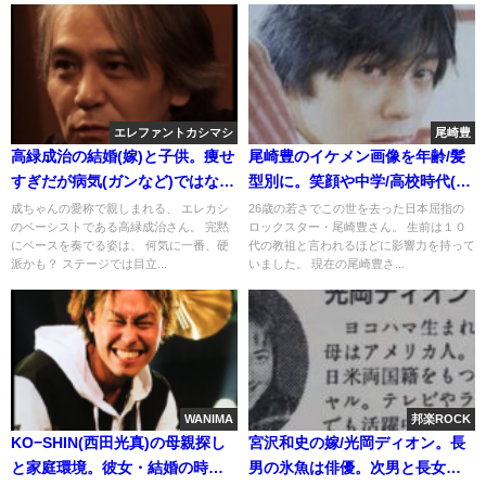
エレファントカシマシ
尾崎豊
高緑成治の結婚(嫁)と子供。痩せ
尾崎豊のイケメン画像を年齢/髪
すぎだが病気(ガンなど)ではない
型別に。笑顔や中学/高校時代(青
(画像)。宮本との仲と関係
山学院)の写真
成ちゃんの愛称で親しまれる、 エレカシ
26歳の若さでこの世を去った日本屈指の
のベーシストである高緑成治さん。 完黙
ロックスター・尾崎豊さん。 生前は１０
にベースを奏でる姿は、 何気に一番、硬
代の教祖と言われるほどに影響力を持って
派かも？ ステージでは目立...
いました。 現在の尾崎豊さ...
WANIMA
邦楽ROCK
KO−SHIN(西田光真)の母親探し
宮沢和史の嫁/光岡ディオン。長
と家庭環境。彼女・結婚の時期
男の氷魚は俳優。次男と長女は