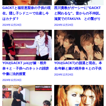
GACKTと福世恵梨奈の子供の現
西川貴教がガーシーに”GACKT
在。隠し子シドニーで出産し今
と関わるな”。昔からの不仲説。
はカナダ？
滋賀でのTAKUYA∞との繋がり
2024年12月24日
2024年12月24日
YOU(GACKT job)が嫁・桜井
YOU(GACKT)の脱退と現在。本
奈々と・子供へのネットの誹謗
名/年齢と嫁の桜井奈々との子供
中傷に法的措置
2024年12月24日
2024年12月24日