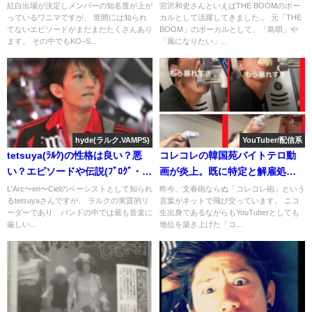
は？スタイル良し(身長)のイケメ
一般人
紅白出場が決定しメンバーの知名度が上が
宮沢和史さんといえばTHE BOOMのボー
っているワニマですが、 世間には知られ
カルとして活躍してきました.。 元「THE
ン(画像)
てないエピソードがまだまだたくさんあり
BOOM」のボーカルとして、「島唄」や
ます。 その中でもKO−S...
「風になりたい」...
hyde(ラルク.VAMPS)
YouTuber/配信系
tetsuya(ﾗﾙｸ)の性格は良い？悪
コレコレの韓国苑バイトテロ動
い？エピソードや伝説(ﾌﾞﾛｸﾞ・ｲﾝ
画が炎上。既に特定と解雇処
ｽﾀ)
分？現在の学生
L'Arc〜en〜Cielのベーシストとして知られ
昨今、文春砲ならぬ「コレコレ砲」という
るtetsuyaさんですが、 ラルクの実質的リ
言葉がネットで飛び交っています。 ニコ
ーダーであり、バンドの中では最も音楽に
生出身であるながらもYouTuberとしても
厳しい...
地位を築き上げた「コ...