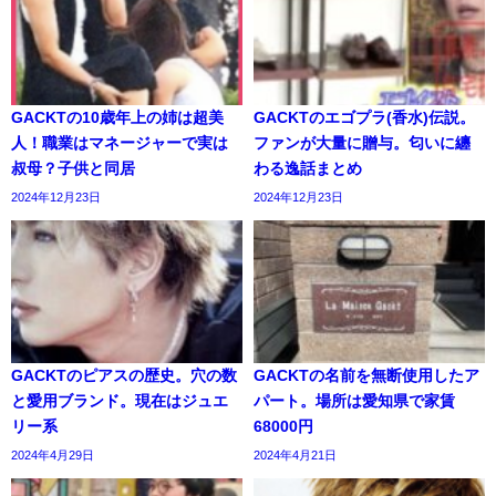
GACKTの10歳年上の姉は超美
GACKTのエゴプラ(香水)伝説。
人！職業はマネージャーで実は
ファンが大量に贈与。匂いに纏
叔母？子供と同居
わる逸話まとめ
2024年12月23日
2024年12月23日
GACKTのピアスの歴史。穴の数
GACKTの名前を無断使用したア
と愛用ブランド。現在はジュエ
パート。場所は愛知県で家賃
リー系
68000円
2024年4月29日
2024年4月21日