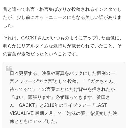
昔と違って名言・格言集ばかりが投稿されるインスタでし
たが、少し前にネットニュースにもなる美しい話がありま
した。
それは、GACKTさんがいつものようにアップした画像に、
明らかにリアルタイムな気持ちが載せられていたこと、そ
の言葉が素敵だったということです。
日々更新する、映像や写真をバックにした恒例の一
言メッセージ“ガク言”として投稿。「『ガクちゃん、
待ってるで』この言葉にどれだけ背中を押されたか
『はい、頑張ります』必ず帰ってきます、浜田さ
ん GACKT」と2016年のライブツアー「LAST
VISUALIVE 最期ノ月」で「
泡沫
の夢」を演奏した映
像とともに
アップ
した。