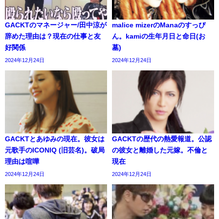
GACKTのマネージャー/田中涼が
malice mizerのManaのすっぴ
辞めた理由は？現在の仕事と友
ん。kamiの生年月日と命日(お
好関係
墓)
2024年12月24日
2024年12月24日
GACKTとあゆみの現在。彼女は
GACKTの歴代の熱愛報道。公認
元歌手のICONIQ (旧芸名)。破局
の彼女と離婚した元嫁。不倫と
理由は喧嘩
現在
2024年12月24日
2024年12月24日