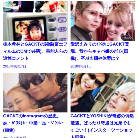
樹木希林とGACKTの関係(富士フ
愛沢えみりのｲﾝｽﾀにGACKT登
ィルムのCMで共演)。芸能人らの
場。昔からキャバ嬢のｱｲｺﾝ(画
追悼コメント
像)。卒ｱﾙの顔や体型は？
2018年9月17日
2018年6月1日
GACKTのInstagramの歴史。
GACKTとYOSHIKIが奇跡の偶然
妹・ﾊﾞｽﾀｵﾙ・中指・足・ﾍﾞﾝﾄﾚｰ
遭遇。ばったり奇遇は兄弟でも
(画像)
すごい！(インスタ・ツーショッ
ト画像)
2018年5月25日