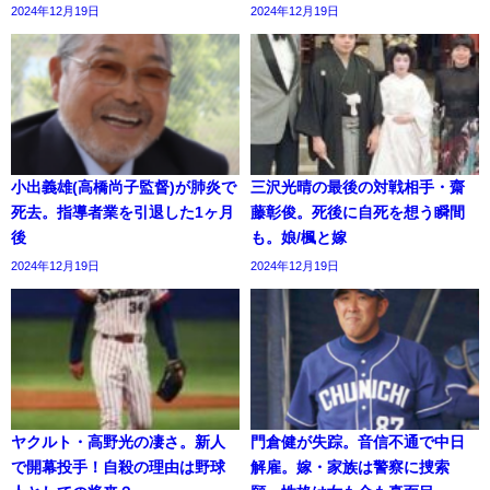
2024年12月19日
2024年12月19日
小出義雄(高橋尚子監督)が肺炎で
三沢光晴の最後の対戦相手・齋
死去。指導者業を引退した1ヶ月
藤彰俊。死後に自死を想う瞬間
後
も。娘/楓と嫁
2024年12月19日
2024年12月19日
ヤクルト・高野光の凄さ。新人
門倉健が失踪。音信不通で中日
で開幕投手！自殺の理由は野球
解雇。嫁・家族は警察に捜索