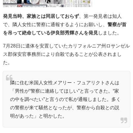
発見当時、家族とは同居しておらず
、第一発見者は知人
で、
隣人女性に警察に通報するようにお願いし、
警察が首
を吊って絶命している伊良部秀輝さんを発見
しました。
7月28日に遺体を安置していたカリフォルニア州ロサンゼル
ス郡保安官事務所により自殺であることが公表されまし
た。
隣に住む米国人女性メアリー・フュアリクトさんは
「男性が“警察に連絡してほしい”と言ってきた。“家
の中を調べたい”と言うので私が通報しました。多く
の警察が来て騒然となったが、警察から自殺との説
明があった」と明かした。