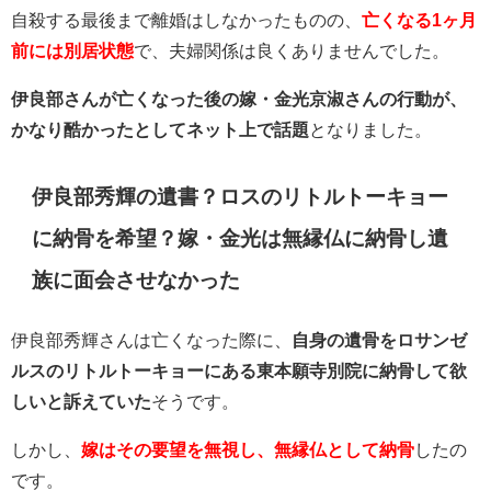
自殺する最後まで離婚はしなかったものの、
亡くなる1ヶ月
前には別居状態
で、夫婦関係は良くありませんでした。
伊良部さんが亡くなった後の嫁・金光京淑さんの行動が、
かなり酷かったとしてネット上で話題
となりました。
伊良部秀輝の遺書？ロスのリトルトーキョー
に納骨を希望？嫁・金光は無縁仏に納骨し遺
族に面会させなかった
伊良部秀輝さんは亡くなった際に、
自身の遺骨を
ロサンゼ
ルスのリトルトーキョーにある東本願寺別院に納骨して欲
しいと訴えていた
そうです。
しかし、
嫁はその要望を無視し、無縁仏として納骨
したの
です。