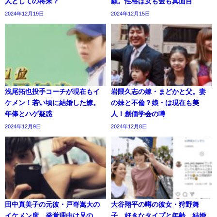
人としての将来？
願。性格は女も金も真面目
2024年12月19日
2024年12月15日
浅尾拓也投手コーチが現在もイ
岩隈久志の嫁・まどかと父。妻
ケメン！若い頃に結婚した嫁。
の妹と不倫？娘・は現在も美
年俸とハゲ疑惑
人！創価学会の噂
2024年12月9日
2024年12月8日
田中真美子の元彼・戸嵜嵩大の
大谷翔平の噂の彼女・狩野舞
イケメン度。発覚理由は兄の
子。好きなタイプと年齢。結婚