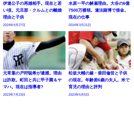
伊達公子の再婚相手。現在と若
水原一平の解雇理由。大谷の6億
い頃。元旦那・クルムとの離婚
7500万横領。違法賭博で借金。
理由と子供
現在の仕事
2024年4月27日
2024年3月21日
元常葉の戸狩聡希が逮捕。理由
松坂大輔の嫁・柴田倫世と子供
は詐欺。町田と共に甲子園＆ヤ
の現在。年齢差6歳の夫人。米で
マハ。現在は指導者?
育児の理由と評判
2023年7月23日
2023年5月5日