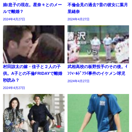
娘/息子の現在。星奈々とのメー
不倫会見の過去?昔の彼女に葉月
ルで離婚？
里緒奈
2024年4月27日
2024年4月27日
村田諒太の嫁・佳子と２人の子
武相高校の板野投手のその後。ｲ
供。A子との不倫FRIDAYで離婚
ﾝﾌｨｰﾙﾄﾞﾌﾗｲ事件のイケメン球児
秒読み？
2024年4月27日
2024年4月27日