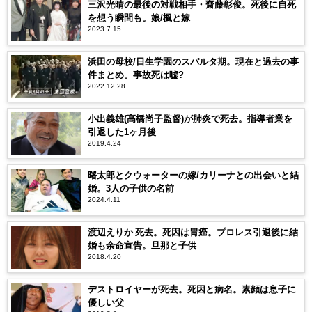
三沢光晴の最後の対戦相手・齋藤彰俊。死後に自死
を想う瞬間も。娘/楓と嫁
2023.7.15
浜田の母校/日生学園のスパルタ期。現在と過去の事
件まとめ。事故死は嘘?
2022.12.28
小出義雄(高橋尚子監督)が肺炎で死去。指導者業を
引退した1ヶ月後
2019.4.24
曙太郎とクウォーターの嫁/カリーナとの出会いと結
婚。3人の子供の名前
2024.4.11
渡辺えりか 死去。死因は胃癌。プロレス引退後に結
婚も余命宣告。旦那と子供
2018.4.20
デストロイヤーが死去。死因と病名。素顔は息子に
優しい父