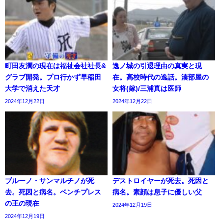
町田友潤の現在は福祉会社社長&
逸ノ城の引退理由の真実と現
グラブ開発。プロ行かず早稲田
在。高校時代の逸話。湊部屋の
大学で消えた天才
女将(嫁)/三浦真は医師
2024年12月22日
2024年12月22日
ブルーノ・サンマルチノが死
デストロイヤーが死去。死因と
去。死因と病名。ベンチプレス
病名。素顔は息子に優しい父
の王の現在
2024年12月19日
2024年12月19日