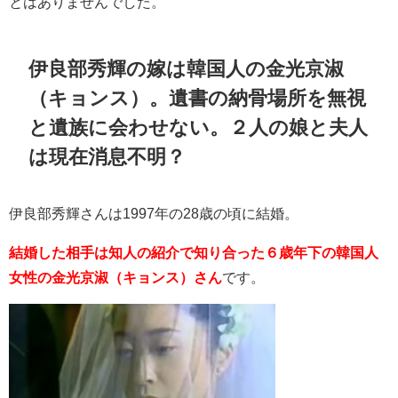
とはありませんでした。
伊良部秀輝の嫁は韓国人の
金光京淑
（キョンス）。遺書の納骨場所を無視
と遺族に会わせない。
２人の娘と夫人
は現在消息不明？
伊良部秀輝さんは1997年の28歳の頃に結婚。
結婚した相手は知人の紹介で知り合った６歳年下の韓国人
女性の
金光京淑（キョンス）さん
です。