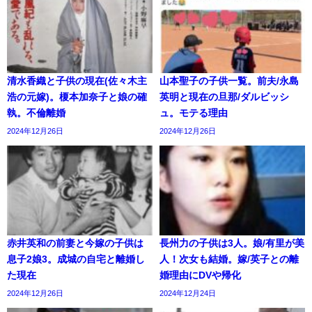
清水香織と子供の現在(佐々木主
山本聖子の子供一覧。前夫/永島
浩の元嫁)。榎本加奈子と娘の確
英明と現在の旦那/ダルビッシ
執。不倫離婚
ュ。モテる理由
2024年12月26日
2024年12月26日
赤井英和の前妻と今嫁の子供は
長州力の子供は3人。娘/有里が美
息子2娘3。成城の自宅と離婚し
人！次女も結婚。嫁/英子との離
た現在
婚理由にDVや帰化
2024年12月26日
2024年12月24日