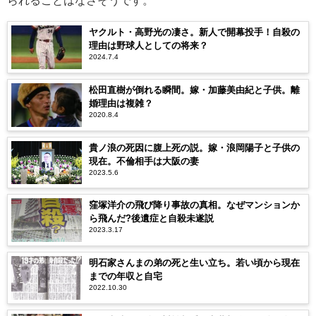
られることはなさそうです。
ヤクルト・高野光の凄さ。新人で開幕投手！自殺の
理由は野球人としての将来？
2024.7.4
松田直樹が倒れる瞬間。嫁・加藤美由紀と子供。離
婚理由は複雑？
2020.8.4
貴ノ浪の死因に腹上死の説。嫁・浪岡陽子と子供の
現在。不倫相手は大阪の妻
2023.5.6
窪塚洋介の飛び降り事故の真相。なぜマンションか
ら飛んだ?後遺症と自殺未遂説
2023.3.17
明石家さんまの弟の死と生い立ち。若い頃から現在
までの年収と自宅
2022.10.30