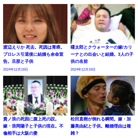
渡辺えりか 死去。死因は胃癌。
曙太郎とクウォーターの嫁/カリ
プロレス引退後に結婚も余命宣
ーナとの出会いと結婚。3人の子
告。旦那と子供
供の名前
2024年12月19日
2024年12月19日
貴ノ浪の死因に腹上死の説。
松田直樹が倒れる瞬間。嫁・加
嫁・浪岡陽子と子供の現在。不
藤美由紀と子供。離婚理由は複
倫相手は大阪の妻
雑？