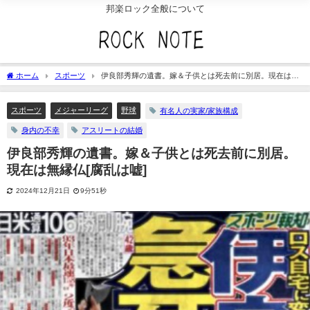
邦楽ロック全般について
ホーム
スポーツ
伊良部秀輝の遺書。嫁＆子供とは死去前に別居。現在は無
縁仏[腐乱は嘘]
スポーツ
メジャーリーグ
野球
有名人の実家/家族構成
身内の不幸
アスリートの結婚
伊良部秀輝の遺書。嫁＆子供とは死去前に別居。
現在は無縁仏[腐乱は嘘]
2024年12月21日
9分51秒