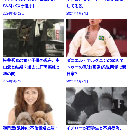
SNS[バスケ選手]
してる説
2024年4月29日
2024年4月27日
松井秀喜の嫁と子供の現在。中
ダニエル・カルグニンの家族タ
山愛と結婚？過去に戸田菜穂と
トゥーの意味[画像]柔道関係で親
噂の闇
日家?
2024年4月27日
2024年4月27日
和田豊(阪神)の不倫報道と嫁・
イチローが留学生と不貞行為。